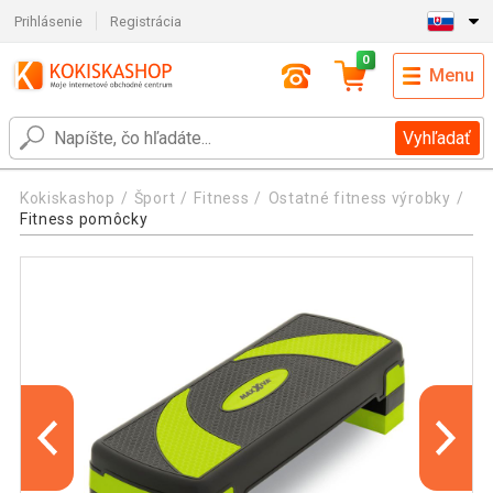
Prihlásenie
Registrácia
0
Menu
Vyhľadať
Kokiskashop
Šport
Fitness
Ostatné fitness výrobky
Fitness pomôcky