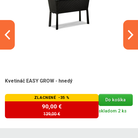
Kvetináč EASY GROW - hnedý
ZLACNENÉ -35 %
Do košíka
90,00 €
skladom 2 ks
139,00 €