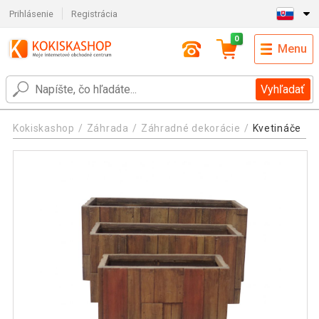
Prihlásenie
Registrácia
0
Menu
Vyhľadať
Kokiskashop
Záhrada
Záhradné dekorácie
Kvetináče