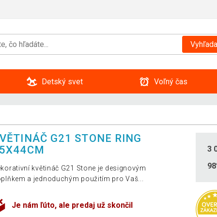
Vyhľada
Detský svet
Voľný čas
VĚTINÁČ G21 STONE RING
5X44CM
3 
9
korativní květináč G21 Stone je designovým
plňkem a jednoduchým použitím pro Vaš...
Je nám ľúto, ale predaj už skončil