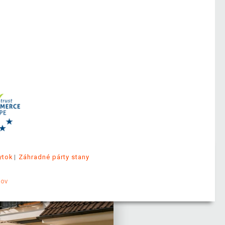
ytok
Záhradné párty stany
jov