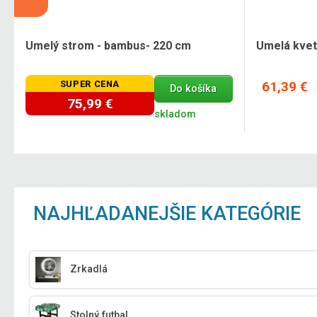
6
Umelý strom - bambus- 220 cm
Umelá kvet
SUPER CENA
61,39 €
Do košíka
75,99 €
skladom
NAJHĽADANEJŠIE KATEGÓRIE
Zrkadlá
Stolný futbal