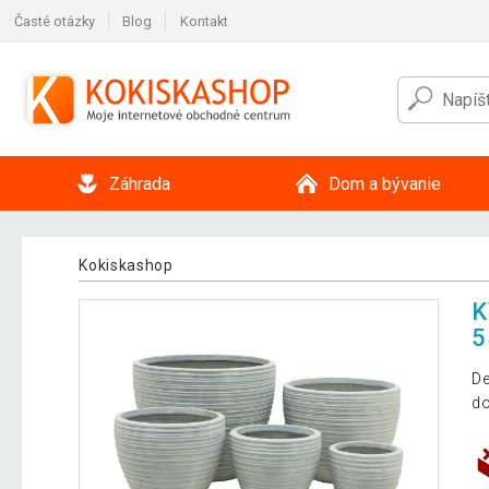
Časté otázky
Blog
Kontakt
Záhrada
Dom a bývanie
Kokiskashop
K
5
De
do