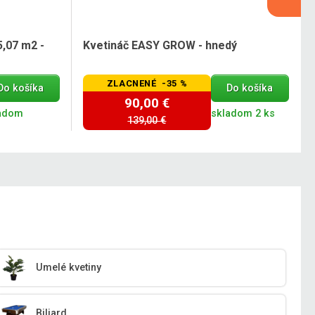
5,07 m2 -
Kvetináč EASY GROW - hnedý
ZLACNENÉ -35 %
Do košíka
Do košíka
90,00 €
adom
skladom 2 ks
139,00 €
Umelé kvetiny
Biliard