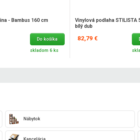
ina - Bambus 160 cm
Vinylová podlaha STILISTA 
bílý dub
82,79 €
Do košíka
skladom 6 ks
skl
Nábytok
Kancelária