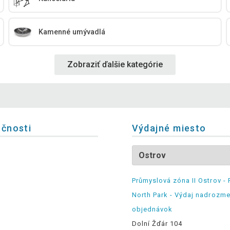
Kamenné umývadlá
Zobraziť ďalšie kategórie
očnosti
Výdajné miesto
Průmyslová zóna II Ostrov - 
North Park - Výdaj nadrozm
objednávok
Dolní Žďár 104