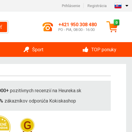
Prihlásenie
Registrácia
0
+421 950 308 480
ť
PO - PIA, 08:00 - 16:00
Šport
TOP ponuky
000+
pozitívnych recenzií na Heureka.sk
8%
zákazníkov odporúča Kokiskashop