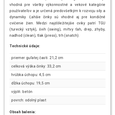
21,99 €
Kettlebell činka 8 kg MOVIT
vhodná pre všetky výkonnostné a vekové kategórie
používateľov a je určená predovšetkým k rozvoju sily a
dynamiky. Ľahšie činky sú vhodné aj pre kondičné
cvičenie žien. Medzi najdôležitejšie cviky patrí TGU
(turecký vztyk), švih (swing), mŕtvy ťah, drep, zhyby,
nadhod (clean), tlak (press), trh (snatch).
Technické údaje:
priemer guľatej časti: 21,2 cm
celková výška činky: 33,2 cm
hrúbka úchopu: 4,5 cm
dĺžka úchopu: 19,5 cm
výplň: betón
povrch: odolný plast
Obsah balenia: