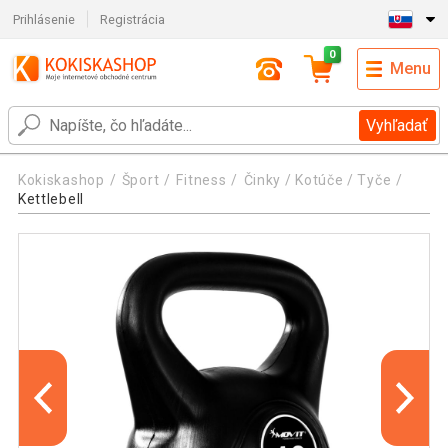
Prihlásenie
Registrácia
0
Menu
Vyhľadať
Kokiskashop
Šport
Fitness
Činky / Kotúče / Tyče
Kettlebell