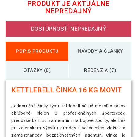
PRODUKT JE AKTUÁLNE
NEPREDAJNÝ
28,99 €
Kettlebell činka 12 kg MOVIT
DOSTUPNOSŤ: NEPREDAJNÝ
34,19 €
Kettlebell činka 14 kg MOVIT
POPIS PRODUKTU
NÁVODY A ČLÁNKY
39,69 €
Kettlebell činka 20 kg MOVIT
OTÁZKY (0)
RECENZIA (7)
KETTLEBELL ČINKA 16 KG MOVIT
11,19 €
Kettlebell činka 3 kg MOVIT
Jednoručné činky typu kettlebell sú už niekoľko rokov
obľúbené nielen u profesionálnych športovcov,
14,99 €
Kettlebell činka 5 kg MOVIT
predovšetkým so zameraním na bojové športy, ale tiež
pri vojenskom výcviku armády i policajných zložiek a
zamestnancov bezpečnostných agentúr. Činka je