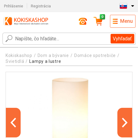
Prihlásenie
Registrácia
0
Menu
Vyhľadať
Kokiskashop
Dom a bývanie
Domáce spotrebiče
Svietidlá
Lampy a lustre