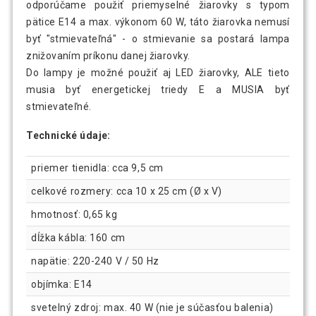
odporúčame použiť priemyselné žiarovky s typom
pätice E14 a max. výkonom 60 W, táto žiarovka nemusí
byť "stmievateľná" - o stmievanie sa postará lampa
znižovaním príkonu danej žiarovky.
Do lampy je možné použiť aj LED žiarovky, ALE tieto
musia byť energetickej triedy E a MUSIA byť
stmievateľné.
Technické údaje:
priemer tienidla: cca 9,5 cm
celkové rozmery: cca 10 x 25 cm (Ø x V)
hmotnosť: 0,65 kg
dĺžka kábla: 160 cm
napätie: 220-240 V / 50 Hz
objímka: E14
svetelný zdroj: max. 40 W (nie je súčasťou balenia)