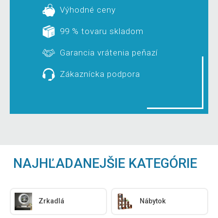
Výhodné ceny
99 % tovaru skladom
Garancia vrátenia peňazí
Zákaznícka podpora
NAJHĽADANEJŠIE KATEGÓRIE
Zrkadlá
Nábytok