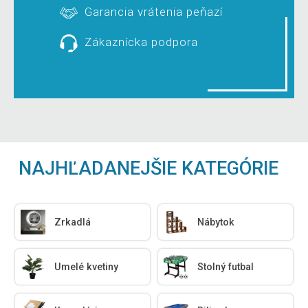
Garancia vrátenia peňazí
Zákaznícka podpora
NAJHĽADANEJŠIE KATEGÓRIE
Zrkadlá
Nábytok
Umelé kvetiny
Stolný futbal