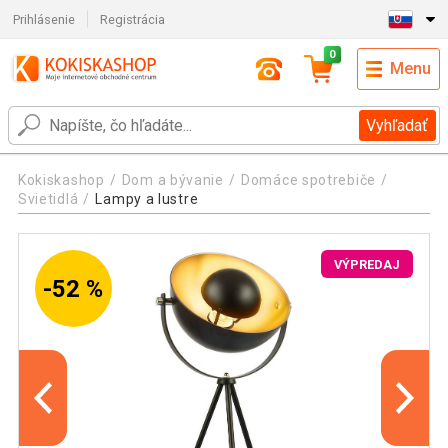
Prihlásenie
Registrácia
0
Menu
Vyhľadať
Kokiskashop
Dom a bývanie
Domáce spotrebiče
Svietidlá
Lampy a lustre
VÝPREDAJ
-52 %