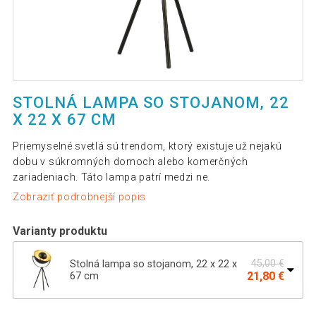
STOLNÁ LAMPA SO STOJANOM, 22
X 22 X 67 CM
Priemyselné svetlá sú trendom, ktorý existuje už nejakú
dobu v súkromných domoch alebo komerčných
zariadeniach. Táto lampa patrí medzi ne.
Zobraziť podrobnejší popis
Varianty produktu
45,00 €
Stolná lampa so stojanom, 22 x 22 x
21,80 €
67 cm
79,89 €
Stojaca lampa so statívom, 163 cm