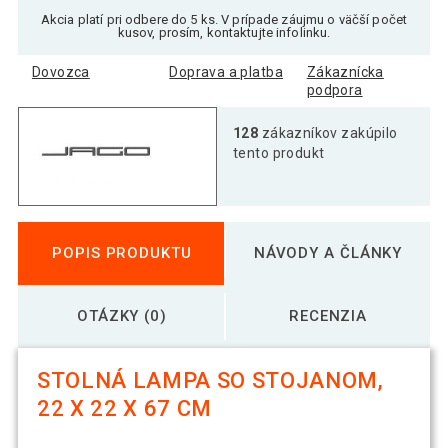
Akcia platí pri odbere do 5 ks. V prípade záujmu o väčší počet
kusov, prosím, kontaktujte infolinku.
Dovozca
Doprava a platba
Zákaznícka
podpora
128
zákazníkov zakúpilo
tento produkt
POPIS PRODUKTU
NÁVODY A ČLÁNKY
OTÁZKY (0)
RECENZIA
STOLNÁ LAMPA SO STOJANOM,
22 X 22 X 67 CM