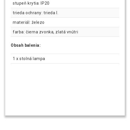
stupeň krytia: IP20
trieda ochrany: trieda I.
materiál: železo
farba: čierna zvonka, zlatá vnútri
Obsah balenia:
1 x stolná lampa