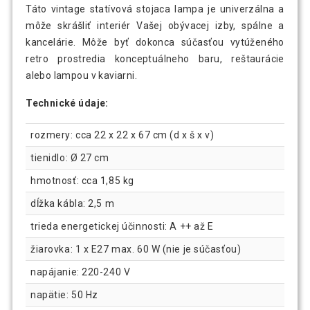
Táto vintage statívová stojaca lampa je univerzálna a
môže skrášliť interiér Vašej obývacej izby, spálne a
kancelárie. Môže byť dokonca súčasťou vytúženého
retro prostredia konceptuálneho baru, reštaurácie
alebo lampou v kaviarni.
Technické údaje:
rozmery: cca 22 x 22 x 67 cm (d x š x v)
tienidlo: Ø 27 cm
hmotnosť: cca 1,85 kg
dĺžka kábla: 2,5 m
trieda energetickej účinnosti: A ++ až E
žiarovka: 1 x E27 max. 60 W (nie je súčasťou)
napájanie: 220-240 V
napätie: 50 Hz