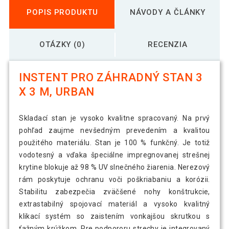
POPIS PRODUKTU
NÁVODY A ČLÁNKY
OTÁZKY (0)
RECENZIA
INSTENT PRO ZÁHRADNÝ STAN 3
X 3 M, URBAN
Skladací stan je vysoko kvalitne spracovaný. Na prvý
pohľad zaujme nevšedným prevedením a kvalitou
použitého materiálu. Stan je 100 % funkčný. Je totiž
vodotesný a vďaka špeciálne impregnovanej strešnej
krytine blokuje až 98 % UV slnečného žiarenia. Nerezový
rám poskytuje ochranu voči poškriabaniu a korózii.
Stabilitu zabezpečia zväčšené nohy konštrukcie,
extrastabilný spojovací materiál a vysoko kvalitný
klikací systém so zaistením vonkajšou skrutkou s
ťažným krúžkom. Pre podpororu strechy je integrovaný