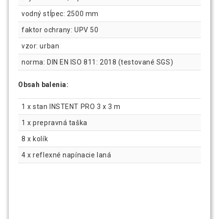
vodný stĺpec: 2500 mm
faktor ochrany: UPV 50
vzor: urban
norma: DIN EN ISO 811: 2018 (testované SGS)
Obsah balenia:
1 x stan INSTENT PRO 3 x 3 m
1 x prepravná taška
8 x kolík
4 x reflexné napínacie laná