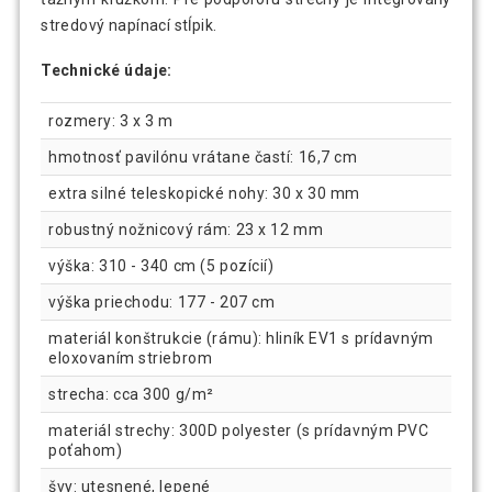
stredový napínací stĺpik.
Technické údaje:
rozmery: 3 x 3 m
hmotnosť pavilónu vrátane častí: 16,7 cm
extra silné teleskopické nohy: 30 x 30 mm
robustný nožnicový rám: 23 x 12 mm
výška: 310 - 340 cm (5 pozícií)
výška priechodu: 177 - 207 cm
materiál konštrukcie (rámu): hliník EV1 s prídavným
eloxovaním striebrom
strecha: cca 300 g/m²
materiál strechy: 300D polyester (s prídavným PVC
poťahom)
švy: utesnené, lepené