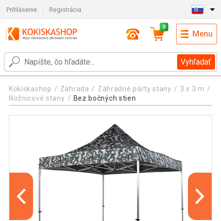
Prihlásenie
Registrácia
0
Menu
Vyhľadať
Kokiskashop
Záhrada
Záhradné párty stany
3 x 3 m
Nožnicové stany
Bez bočných stien