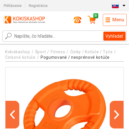
Prihlásenie
Registrácia
0
Menu
Vyhľadať
Kokiskashop
Šport
Fitness
Činky / Kotúče / Tyče
Činkové kotúče
Pogumované / neoprénové kotúče