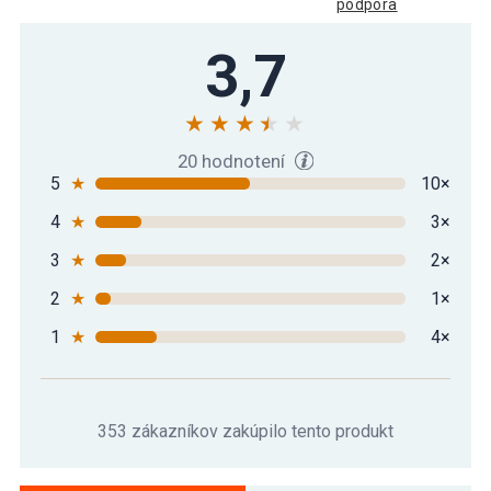
podpora
3,7
20 hodnotení
5
★
10×
4
★
3×
3
★
2×
2
★
1×
1
★
4×
353 zákazníkov zakúpilo tento produkt