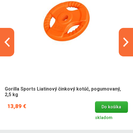
Gorilla Sports Liatinový činkový kotúč, pogumovaný,
2,5 kg
13,89 €
Do košíka
skladom