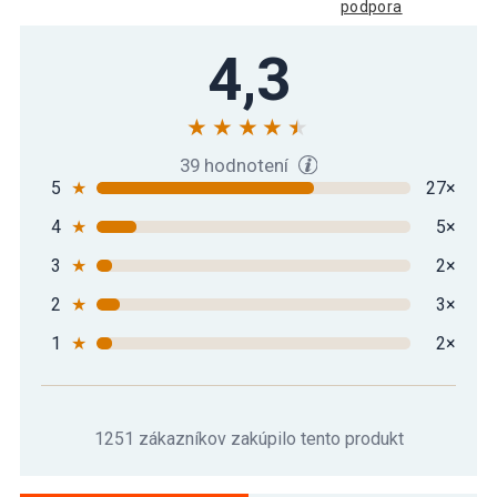
podpora
Gorilla Sports Súprava záťažových
4,3
119,69 €
dosiek, 4 x 2,5 kg + 4 x 5 kg
39 hodnotení
5
★
27×
4
★
5×
3
★
2×
2
★
3×
1
★
2×
1251 zákazníkov zakúpilo tento produkt