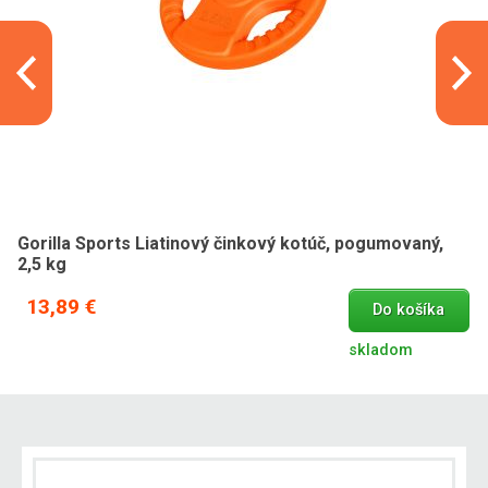
Gorilla Sports Liatinový činkový kotúč, pogumovaný,
2,5 kg
13,89 €
Do košíka
skladom