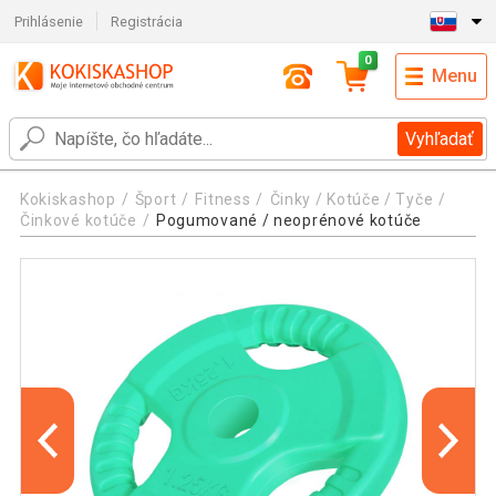
Prihlásenie
Registrácia
0
Menu
Vyhľadať
Kokiskashop
Šport
Fitness
Činky / Kotúče / Tyče
Činkové kotúče
Pogumované / neoprénové kotúče