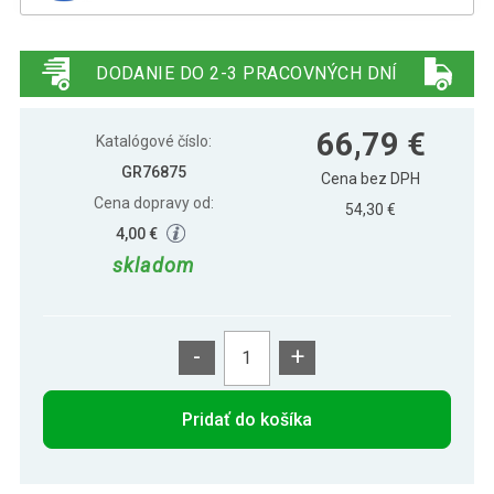
Gorilla Sports Súťažný kettlebell, ružový,
61,49 €
8 kg
DODANIE DO 2-3 PRACOVNÝCH DNÍ
Gorilla Sports Súťažný kettlebell,
120,39 €
66,79 €
zelený, 24 kg
Katalógové číslo:
GR76875
Cena bez DPH
Cena dopravy od:
Súťažný kettlebell 16 kg žltý – oceľ,
54,30 €
81,09 €
štandardná veľkosť
4,00 €
skladom
-
+
Pridať do košíka