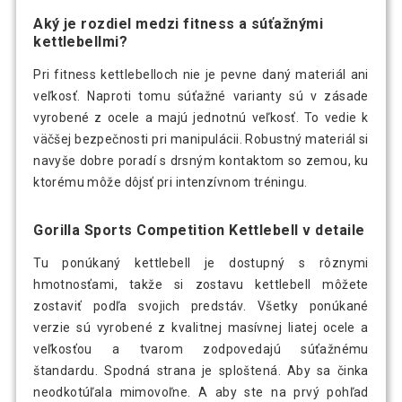
Aký je rozdiel medzi fitness a súťažnými
kettlebellmi?
Pri fitness kettlebelloch nie je pevne daný materiál ani
veľkosť. Naproti tomu súťažné varianty sú v zásade
vyrobené z ocele a majú jednotnú veľkosť. To vedie k
väčšej bezpečnosti pri manipulácii. Robustný materiál si
navyše dobre poradí s drsným kontaktom so zemou, ku
ktorému môže dôjsť pri intenzívnom tréningu.
Gorilla Sports Competition Kettlebell v detaile
Tu ponúkaný kettlebell je dostupný s rôznymi
hmotnosťami, takže si zostavu kettlebell môžete
zostaviť podľa svojich predstáv. Všetky ponúkané
verzie sú vyrobené z kvalitnej masívnej liatej ocele a
veľkosťou a tvarom zodpovedajú súťažnému
štandardu. Spodná strana je sploštená. Aby sa činka
neodkotúľala mimovoľne. A aby ste na prvý pohľad