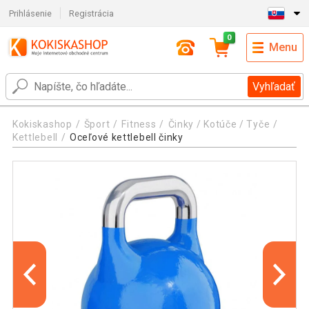
Prihlásenie
Registrácia
0
Menu
Vyhľadať
Kokiskashop
Šport
Fitness
Činky / Kotúče / Tyče
Kettlebell
Oceľové kettlebell činky