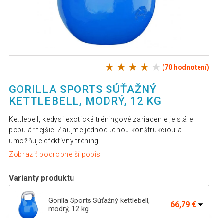
(70 hodnotení)
GORILLA SPORTS SÚŤAŽNÝ
KETTLEBELL, MODRÝ, 12 KG
Kettlebell, kedysi exotické tréningové zariadenie je stále
populárnejšie. Zaujme jednoduchou konštrukciou a
umožňuje efektívny tréning.
Zobraziť podrobnejší popis
Varianty produktu
Gorilla Sports Súťažný kettlebell,
66,79 €
modrý, 12 kg