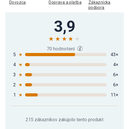
Dovozca
Doprava a platba
Zákaznícka
podpora
3,9
70 hodnotení
5
★
43×
4
★
4×
3
★
6×
2
★
6×
1
★
11×
215 zákazníkov zakúpilo tento produkt