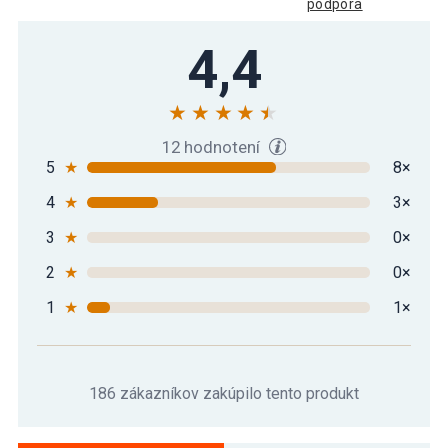
podpora
4,4
12 hodnotení
5
★
8×
4
★
3×
3
★
0×
2
★
0×
1
★
1×
186 zákazníkov zakúpilo tento produkt