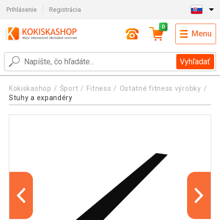
Prihlásenie
Registrácia
0
Menu
Vyhľadať
Kokiskashop
Šport
Fitness
Ostatné fitness výrobky
Stuhy a expandéry