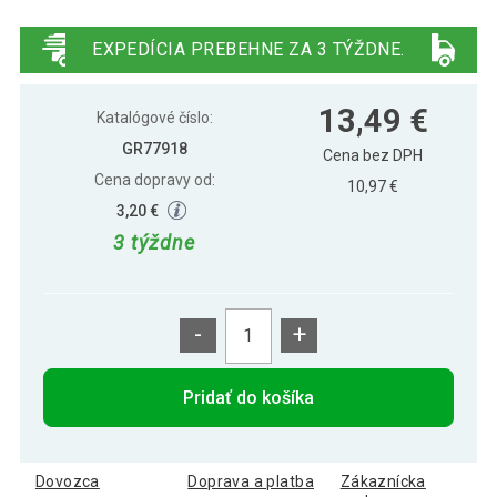
Gorilla Sports Posilňovacia guma, 200
12,99 €
cm, červená
EXPEDÍCIA PREBEHNE ZA 3 TÝŽDNE.
Gorilla Sports Posilňovacia guma, 200 cm,
7,49 €
13,49 €
ružová
Katalógové číslo:
GR77918
Cena bez DPH
Cena dopravy od:
Gorilla Sports Posilňovacia guma, 200 cm,
10,97 €
8,39 €
tyrkysová
3,20 €
3 týždne
Gorilla Sports Posilňovacia guma, 200
11,49 €
cm, zelená
-
+
Gorilla Sports Súprava latexových stúh,
21,49 €
120 cm, 5 ks
Pridať do košíka
Dovozca
Doprava a platba
Zákaznícka