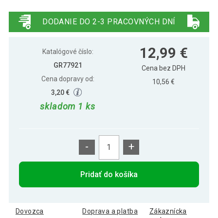
Gorilla Sports Posilňovacia guma, 200
13,49 €
cm, čierna
DODANIE DO 2-3 PRACOVNÝCH DNÍ
Gorilla Sports Posilňovacia guma, 200 cm,
7,49 €
12,99 €
ružová
Katalógové číslo:
GR77921
Cena bez DPH
Cena dopravy od:
Gorilla Sports Posilňovacia guma, 200 cm,
10,56 €
8,39 €
tyrkysová
3,20 €
skladom 1 ks
Gorilla Sports Posilňovacia guma, 200
11,49 €
cm, zelená
-
+
Gorilla Sports Súprava latexových stúh,
21,49 €
120 cm, 5 ks
Pridať do košíka
Dovozca
Doprava a platba
Zákaznícka