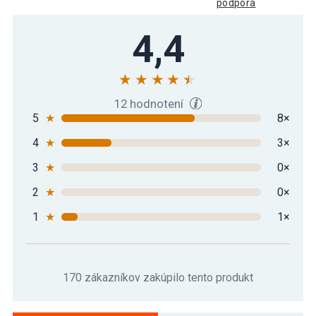
podpora
4,4
12 hodnotení
5
★
8×
4
★
3×
3
★
0×
2
★
0×
1
★
1×
170 zákazníkov zakúpilo tento produkt