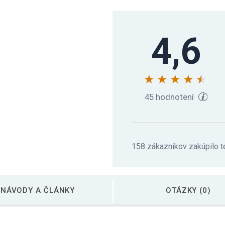
Gorilla Sports Kettle
4,6
Gorilla Sports Kettle
Gorilla Sports Kettle
45 hodnotení
Gorilla Sports Kettle
158 zákazníkov zakúpilo t
Gorilla Sports Kettle
NÁVODY A ČLÁNKY
OTÁZKY (0)
Gorilla Sports Kettle