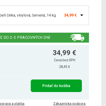
bell činka, vinylová, červená, 14 kg
34,99 €
bell činka, vinylová, čierna, 20 kg
49,29 €
E DO 2-3 PRACOVNÝCH DNÍ
bell činka, vinylová, hnedá, 18 kg
44,99 €
34,99 €
Cena bez DPH
28,45 €
bell činka, vinylová, modrá, 12 kg
32,39 €
Pridať do košíka
bell činka, vinylová, modrá, 5 kg
19,59 €
oprava a platba
Zákaznícka podpora