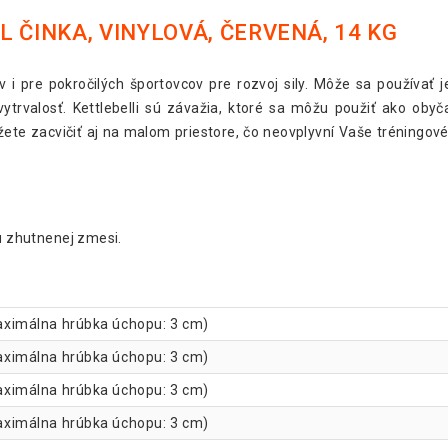
 ČINKA, VINYLOVÁ, ČERVENÁ, 14 KG
Gorilla Sports Kettleb
 i pre pokročilých športovcov pre rozvoj sily. Môže sa používať je
 vytrvalosť. Kettlebelli sú závažia, ktoré sa môžu použiť ako oby
Gorilla Sports Set ke
ôžete zacvičiť aj na malom priestore, čo neovplyvní Vaše tréningové
Gorilla Sports Stojan
ou zhutnenej zmesi.
Gorilla Sports Stojan
 maximálna hrúbka úchopu: 3 cm)
 maximálna hrúbka úchopu: 3 cm)
 maximálna hrúbka úchopu: 3 cm)
 maximálna hrúbka úchopu: 3 cm)