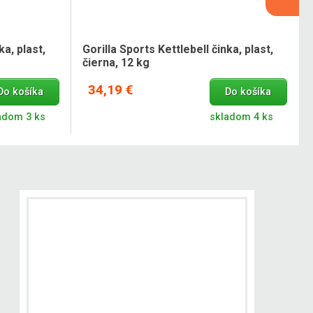
ka, plast,
Gorilla Sports Kettlebell činka, plast,
čierna, 12 kg
34,19 €
Do košíka
Do košíka
adom 3 ks
skladom 4 ks