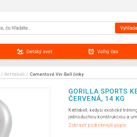
Vyhľada
Detský svet
Voľný čas
Kettlebell
Cementové Vin-Bell činky
GORILLA SPORTS KE
ČERVENÁ, 14 KG
Kettlebell, kedysi exotické tréni
jednoduchou konštrukciou a umo
Zobraziť podrobnejší popis