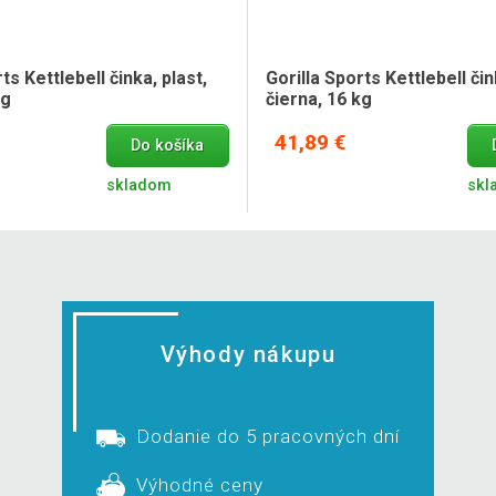
ts Kettlebell činka, plast,
Gorilla Sports Kettlebell čin
kg
čierna, 16 kg
41,89 €
Do košíka
skladom
skl
Výhody nákupu
Dodanie do 5 pracovných dní
Výhodné ceny