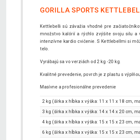
GORILLA SPORTS KETTLEBELL
Kettlebelli sú závažia vhodné pre začiatočníkov
množstvo kalórií a rýchlo zvýšite svoju silu a
intenzívne kardio cvičenie. S Kettlebellmi si m
telo.
Vyrábajú sa vo verziách od 2 kg -20 kg.
Kvalitné prevedenie, povrch je z plastu s výplň
Masívne a profesionálne prevedenie
2 kg (šírka x hĺbka x výška: 11 x 11 x 18 cm,
3 kg (šírka x hĺbka x výška: 14 x 14 x 20 cm,
4 kg (šírka x hĺbka x výška: 15 x 15 x 23 cm,
6 kg (šírka x hĺbka x výška: 15 x 15 x 23 cm,