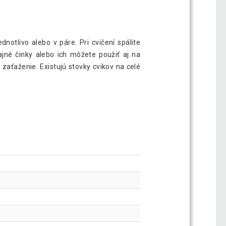
ell činka, vinylová, žltá, 4 kg
13,59 €
dnotlivo alebo v páre. Pri cvičení spálite
čajné činky alebo ich môžete použiť aj na
ttlebell činiek, plast, 113 kg
245,59 €
 zaťaženie. Existujú stovky cvikov na celé
 na kettlebelly, 93 x 65 x 80 cm
178,09 €
 s kettlebellmi, 113 kg
420,99 €