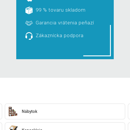
99 % tovaru skladom
Garancia vrátenia peňazí
Zákaznícka podpora
Nábytok