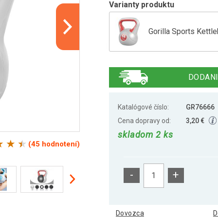
Varianty produktu
Gorilla Sports Kettle
Gorilla Sports Kettle
DODANI
Gorilla Sports Kettle
Katalógové číslo:
GR76666
Cena dopravy od:
3,20 €
skladom 2 ks
Gorilla Sports Kettle
(45 hodnotení)
-
+
Gorilla Sports Kettle
Dovozca
D