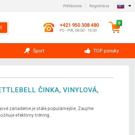
Prihlásenie
Registrácia
0
+421 950 308 480
ť
PO - PIA, 08:00 - 16:00
Šport
TOP ponuky
TTLEBELL ČINKA, VINYLOVÁ,
ngové zariadenie je stále populárnejšie. Zaujme
žňuje efektívny tréning.