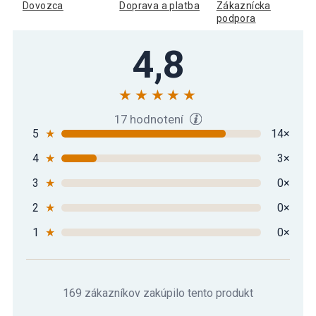
Dovozca
Doprava a platba
Zákaznícka
podpora
4,8
17 hodnotení
5
★
14×
4
★
3×
3
★
0×
2
★
0×
1
★
0×
169 zákazníkov zakúpilo tento produkt