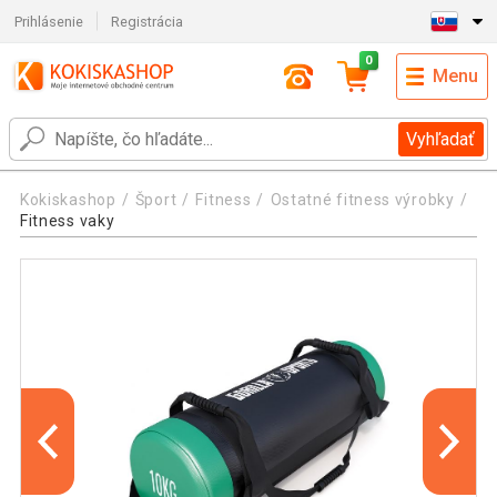
Prihlásenie
Registrácia
0
Menu
Vyhľadať
Kokiskashop
Šport
Fitness
Ostatné fitness výrobky
Fitness vaky