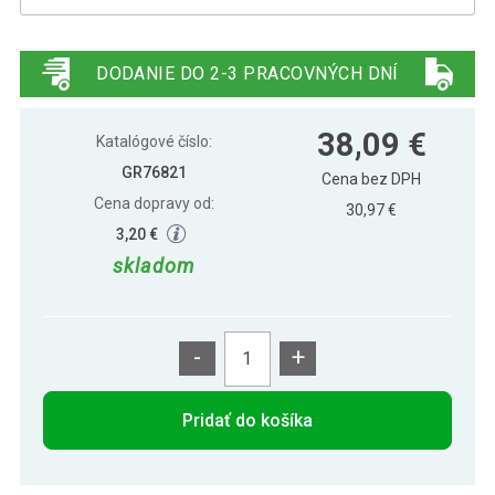
Gorilla Sports Fitness vrece s pieskom,
46,79 €
15 kg
DODANIE DO 2-3 PRACOVNÝCH DNÍ
Gorilla Sports Fitness vrece s pieskom,
52,69 €
38,09 €
20 kg
Katalógové číslo:
GR76821
Cena bez DPH
Cena dopravy od:
Gorilla Sports Fitness vrece s pieskom,
30,97 €
58,09 €
25 kg
3,20 €
skladom
Gorilla Sports Fitness vrece s pieskom,
61,29 €
30 kg
-
+
Pridať do košíka