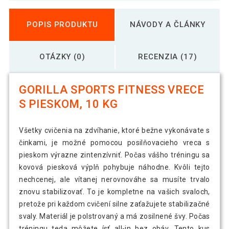
POPIS PRODUKTU
NÁVODY A ČLÁNKY
OTÁZKY (0)
RECENZIA (17)
GORILLA SPORTS FITNESS VRECE
S PIESKOM, 10 KG
Všetky cvičenia na zdvíhanie, ktoré bežne vykonávate s
činkami, je možné pomocou posilňovacieho vreca s
pieskom výrazne zintenzívniť. Počas vášho tréningu sa
kovová piesková výplň pohybuje náhodne. Kvôli tejto
nechcenej, ale vítanej nerovnováhe sa musíte trvalo
znovu stabilizovať. To je kompletne na vašich svaloch,
pretože pri každom cvičení silne zaťažujete stabilizačné
svaly. Materiál je polstrovaný a má zosilnené švy. Počas
tréningu teda môžete ísť all-in bez obáv. Tento kus