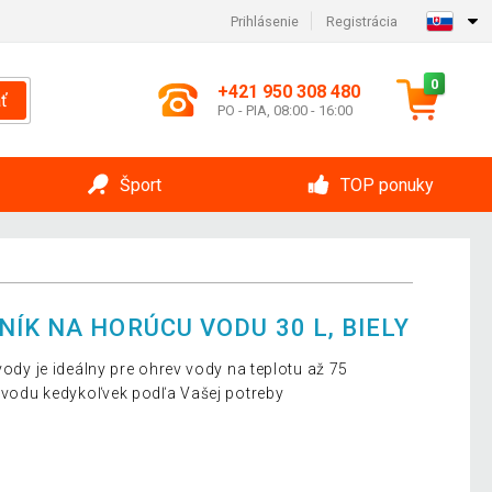
Prihlásenie
Registrácia
0
+421 950 308 480
ť
PO - PIA, 08:00 - 16:00
Šport
TOP ponuky
ÍK NA HORÚCU VODU 30 L, BIELY
vody je ideálny pre ohrev vody na teplotu až 75
ú vodu kedykoľvek podľa Vašej potreby