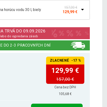
157,00 €
na horúcu vodu 30 l, biely
129,99 €
na horúcu vodu 100 l, biely
250,19 €
A TRVÁ DO 09.09.2026
lebo do vypredania zásob
na horúcu vodu 50 l, biely
177,29 €
E DO 2-3 PRACOVNÝCH DNÍ
ZLACNENÉ -17 %
na horúcu vodu 80 l, biely
219,49 €
129,99 €
157,00 €
Cena bez DPH
105,68 €