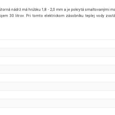
 Vnútorná nádrž má hrúbku 1,8 - 2,0 mm a je pokrytá smaltovanými 
jem 30 litrov. Pri tomto elektrickom zásobníku teplej vody zost