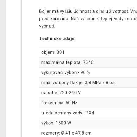
Bojler má vyššiu účinnosť a dlhšiu životnosť.
pred koróziou. Náš zásobník teplej vody má ob
vypnutí.
Technické údaje:
objem: 30 l
maximálna teplota: 75 °C
vykurovací výkon> 90 %
max. vstupný tlak je: 0,8 MPa / 8 bar
napätie: 220-240 V
frekvencia: 50 Hz
trieda ochrany vody: IPX4
výkon: 1500 W
rozmery: Ø 41 x 47,8 cm