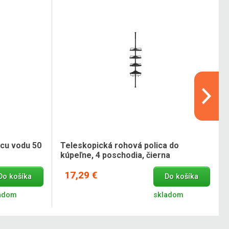
úcu vodu 50
Teleskopická rohová polica do
kúpeľne, 4 poschodia, čierna
17,29 €
Do košíka
Do košíka
adom
skladom