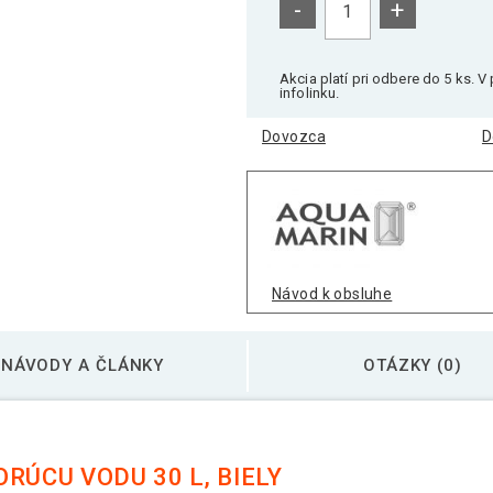
-
+
Akcia platí pri odbere do 5 ks. 
infolinku.
Dovozca
D
Návod k obsluhe
NÁVODY A ČLÁNKY
OTÁZKY (0)
RÚCU VODU 30 L, BIELY