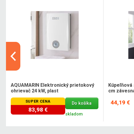
AQUAMARIN Elektronický prietokový
Kúpeľňová 
ohrievač 24 kW, plast
cm závesná
SUPER CENA
44,19 €
Do košíka
83,98 €
skladom