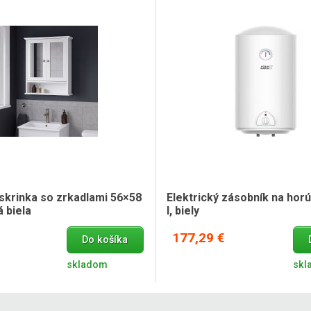
skrinka so zrkadlami 56×58
Elektrický zásobník na hor
 biela
l, biely
177,29 €
Do košíka
skladom
skl