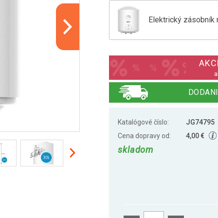
Elektrický zásobník 
Elektrický zásobník 
AKCI
a
Elektrický zásobník 
DODANI
Katalógové číslo:
JG74795
Elektrický zásobník 
Cena dopravy od:
4,00 €
skladom