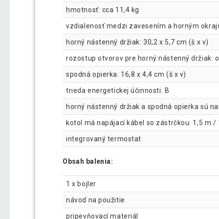
hmotnosť: cca 11,4 kg
vzdialenosť medzi zavesením a horným okraj
horný nástenný držiak: 30,2 x 5,7 cm (š x v)
rozostup otvorov pre horný nástenný držiak: o
spodná opierka: 16,8 x 4,4 cm (š x v)
trieda energetickej účinnosti: B
horný nástenný držiak a spodná opierka sú na
kotol má napájací kábel so zástrčkou: 1,5 m /
integrovaný termostat
Obsah balenia:
1 x bojler
návod na použitie
pripevňovací materiál