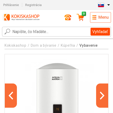
Prihlásenie
Registrácia
0
Menu
Vyhľadať
Kokiskashop
Dom a bývanie
Kúpeľňa
Vybavenie