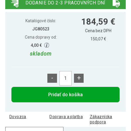
DODANIE DO 2-3 PRACOVNÝCH DNÍ
AQUAMARIN elektrický ohrievač vody,
259,49 €
184,59 €
80 l, 2 kW
Katalógové číslo:
JG80523
Cena bez DPH
Cena dopravy od:
AQUAMARIN Elektrický závesný
150,07 €
289,59 €
ohrievač vody 100 L, biely
4,00 €
skladom
-
+
Pridať do košíka
Dovozca
Doprava a platba
Zákaznícka
podpora