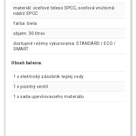
materiál: oceľové teleso SPCC, oceľová vnútorná
nádrž SPCC
farba: biela
objem: 30 litrov
dostupné režimy vykurovania: STANDARD / ECO /
SMART
Obsah balenia:
1 x elektrický zásobník teplej vody
1 x poistný ventil
1 x sada upevňovacieho materiálu