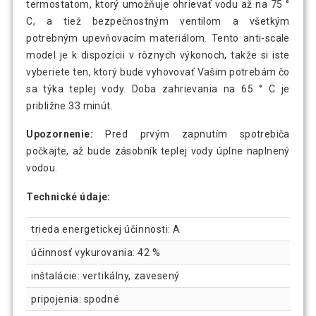
termostatom, ktorý umožňuje ohrievať vodu až na 75 °
C, a tiež bezpečnostným ventilom a všetkým
potrebným upevňovacím materiálom. Tento anti-scale
model je k dispozícii v rôznych výkonoch, takže si iste
vyberiete ten, ktorý bude vyhovovať Vašim potrebám čo
sa týka teplej vody. Doba zahrievania na 65 ° C je
približne 33 minút.
Upozornenie:
Pred prvým zapnutím spotrebiča
počkajte, až bude zásobník teplej vody úplne naplnený
vodou.
Technické údaje:
trieda energetickej účinnosti: A
účinnosť vykurovania: 42 %
inštalácie: vertikálny, zavesený
pripojenia: spodné