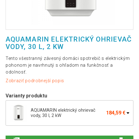
AQUAMARIN ELEKTRICKÝ OHRIEVAČ
VODY, 30 L, 2 KW
Tento všestranný závesný domáci spotrebič s elektrickým
pohonom je navrhnutý s ohľadom na funkčnosť a
odolnosť.
Zobraziť podrobnejší popis
Varianty produktu
AQUAMARIN elektrický ohrievač
184,59 €
vody, 30 l, 2 kW
AQUAMARIN elektrický ohrievač vody,
218,69 €
50 l, 2 kW