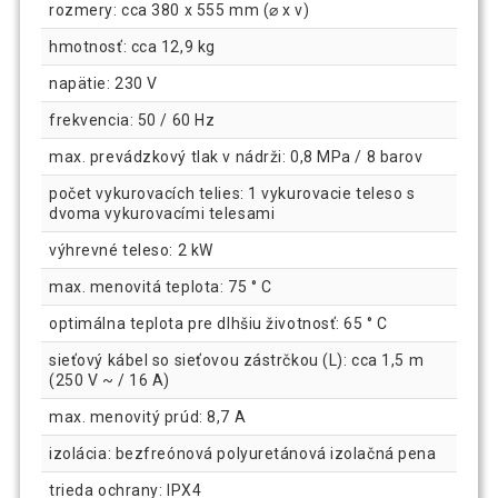
rozmery: cca 380 x 555 mm (⌀ x v)
hmotnosť: cca 12,9 kg
napätie: 230 V
frekvencia: 50 / 60 Hz
max. prevádzkový tlak v nádrži: 0,8 MPa / 8 barov
počet vykurovacích telies: 1 vykurovacie teleso s
dvoma vykurovacími telesami
výhrevné teleso: 2 kW
max. menovitá teplota: 75 ° C
optimálna teplota pre dlhšiu životnosť: 65 ° C
sieťový kábel so sieťovou zástrčkou (L): cca 1,5 m
(250 V ~ / 16 A)
max. menovitý prúd: 8,7 A
izolácia: bezfreónová polyuretánová izolačná pena
trieda ochrany: IPX4