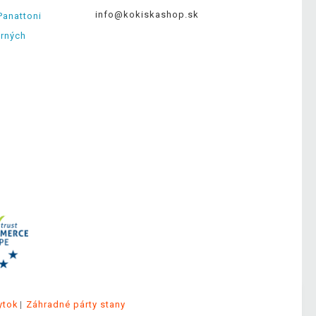
info@kokiskashop.sk
Panattoni
erných
ytok
Záhradné párty stany