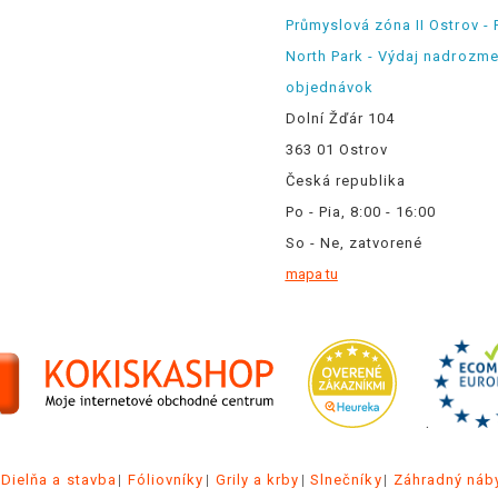
Průmyslová zóna II Ostrov - 
North Park - Výdaj nadrozm
objednávok
Dolní Žďár 104
363 01 Ostrov
Česká republika
Po - Pia, 8:00 - 16:00
So - Ne, zatvorené
mapa tu
.
Dielňa a stavba
Fóliovníky
Grily a krby
Slnečníky
Záhradný náb