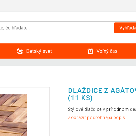
Vyhľada
Detský svet
Voľný čas
DLAŽDICE Z AGÁTOV
(11 KS)
Štýlové dlaždice v prírodnom desi
Zobraziť podrobnejší popis