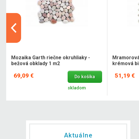
Mozaika Garth riečne okruhliaky -
Mramorová 
bežová obklady 1 m2
krémová bi
69,09 €
51,19 €
Do košíka
skladom
Aktuálne