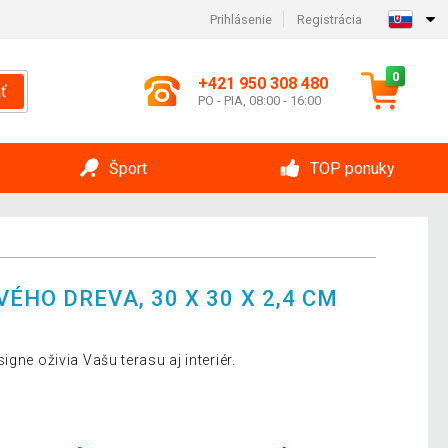
Prihlásenie
Registrácia
0
+421 950 308 480
ť
PO - PIA, 08:00 - 16:00
Šport
TOP ponuky
ÉHO DREVA, 30 X 30 X 2,4 CM
gne oživia Vašu terasu aj interiér.