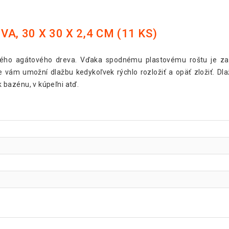
, 30 X 30 X 2,4 CM (11 KS)
rdého agátového dreva. Vďaka spodnému plastovému roštu je za
ám umožní dlažbu kedykoľvek rýchlo rozložiť a opäť zložiť. Dlažd
 k bazénu, v kúpeľni atď.