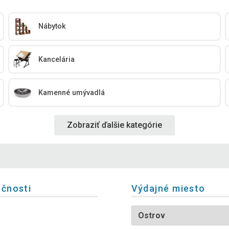
Nábytok
Kancelária
Kamenné umývadlá
Zobraziť ďalšie kategórie
očnosti
Výdajné miesto