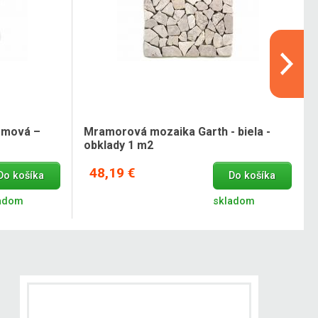
émová –
Mramorová mozaika Garth - biela -
obklady 1 m2
48,19 €
Do košíka
Do košíka
adom
skladom