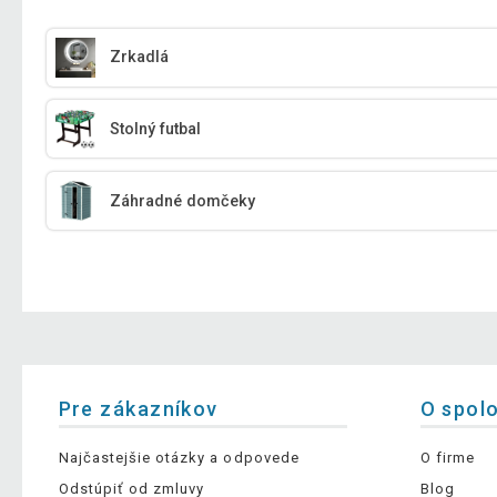
Zrkadlá
Stolný futbal
Záhradné domčeky
Pre zákazníkov
O spol
Najčastejšie otázky a odpovede
O firme
Odstúpiť od zmluvy
Blog