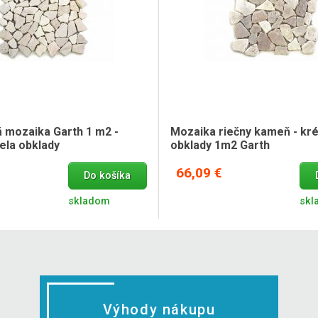
mozaika Garth 1 m2 -
Mozaika riečny kameň - kr
ela obklady
obklady 1m2 Garth
66,09 €
Do košíka
skladom
skl
Výhody nákupu