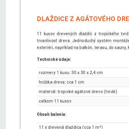
DLAŽDICE Z AGÁTOVÉHO DREVA
11 kusov drevených dlaždíc z tropického tv
trvanlivosť dreva. Jednoduchý systém montáže v
exteriéri, napríklad na balkón, terasu, do sauny,
Technické údaje:
rozmery 1 kusu: 30 x 30 x 2,4 cm
hrúbka dreva: cca 1 cm
materiál: tropické agátové drevo (tvrdé)
celkom 11 kusov
Obsah balenia:
11 x drevená dlaždica (cca 1 m²)