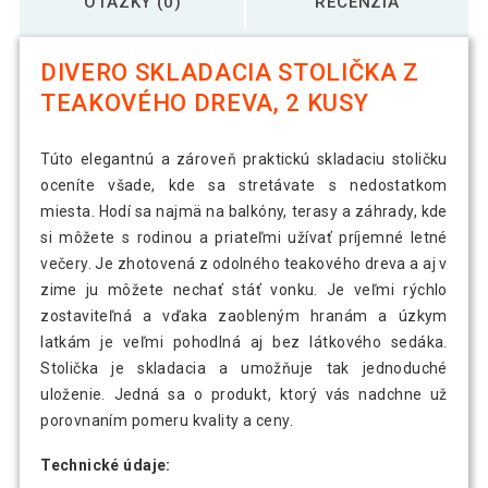
OTÁZKY (0)
RECENZIA
DIVERO SKLADACIA STOLIČKA Z
TEAKOVÉHO DREVA, 2 KUSY
Túto elegantnú a zároveň praktickú skladaciu stoličku
oceníte všade, kde sa stretávate s nedostatkom
miesta. Hodí sa najmä na balkóny, terasy a záhrady, kde
si môžete s rodinou a priateľmi užívať príjemné letné
večery. Je zhotovená z odolného teakového dreva a aj v
zime ju môžete nechať stáť vonku. Je veľmi rýchlo
zostaviteľná a vďaka zaobleným hranám a úzkym
latkám je veľmi pohodlná aj bez látkového sedáka.
Stolička je skladacia a umožňuje tak jednoduché
uloženie. Jedná sa o produkt, ktorý vás nadchne už
porovnaním pomeru kvality a ceny.
Technické údaje: