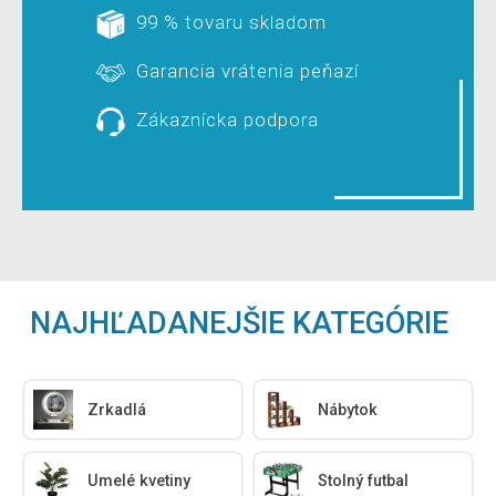
99 % tovaru skladom
Garancia vrátenia peňazí
Zákaznícka podpora
NAJHĽADANEJŠIE KATEGÓRIE
Zrkadlá
Nábytok
Umelé kvetiny
Stolný futbal