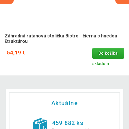
Záhradná ratanová stolička Bistro - čierna s hnedou
štruktúrou
54,19 €
Do košíka
skladom
Aktuálne
459 882 ks