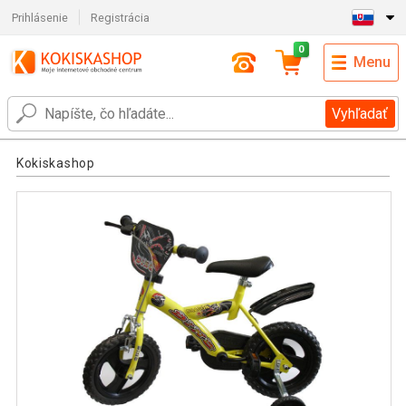
Prihlásenie
Registrácia
0
Menu
Vyhľadať
Kokiskashop