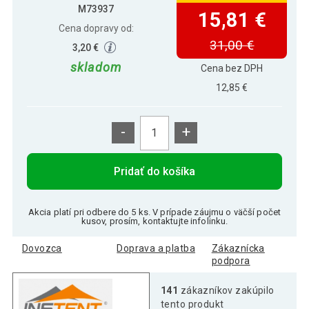
M73937
15,81 €
Cena dopravy od:
31,00 €
3,20 €
skladom
Cena bez DPH
12,85 €
-
+
Pridať do košíka
Akcia platí pri odbere do 5 ks. V prípade záujmu o väčší počet
kusov, prosím, kontaktujte infolinku.
Dovozca
Doprava a platba
Zákaznícka
podpora
141
zákazníkov zakúpilo
tento produkt