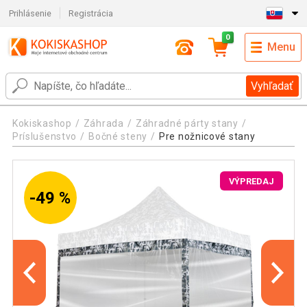
Prihlásenie
Registrácia
0
Menu
Vyhľadať
Kokiskashop
Záhrada
Záhradné párty stany
Príslušenstvo
Bočné steny
Pre nožnicové stany
VÝPREDAJ
-49 %