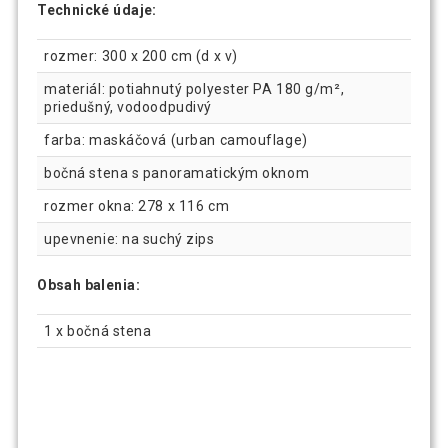
Technické údaje:
rozmer: 300 x 200 cm (d x v)
materiál: potiahnutý polyester PA 180 g/m²,
priedušný, vodoodpudivý
farba: maskáčová (urban camouflage)
bočná stena s panoramatickým oknom
rozmer okna: 278 x 116 cm
upevnenie: na suchý zips
Obsah balenia:
1 x bočná stena