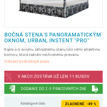
BOČNÁ STENA S PANORAMATICKÝM
OKNOM, URBAN, INSTENT "PRO"
Kúpte si k svojmu záhradnému stanu túto veľmi atraktívnu
bočnicu, ktorá zabráni nechcenému prievanu.
Zobraziť podrobnejší popis
V AKCII ZOSTÁVA UŽ LEN 11 KUSOV
DODANIE DO 2-3 PRACOVNÝCH DNÍ
Katalógové číslo:
ZLACNENÉ -49 %