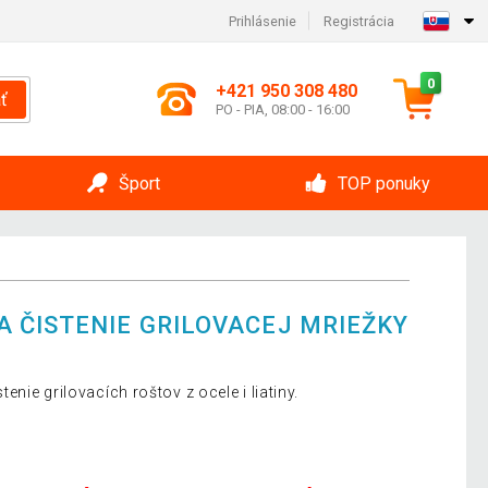
Prihlásenie
Registrácia
0
+421 950 308 480
ť
PO - PIA, 08:00 - 16:00
Šport
TOP ponuky
 ČISTENIE GRILOVACEJ MRIEŽKY
nie grilovacích roštov z ocele i liatiny.