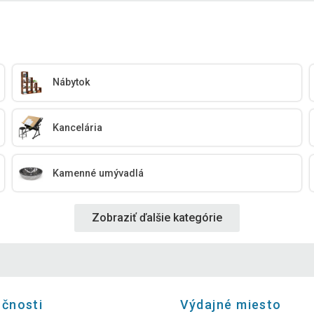
Nábytok
Kancelária
Kamenné umývadlá
Zobraziť ďalšie kategórie
očnosti
Výdajné miesto