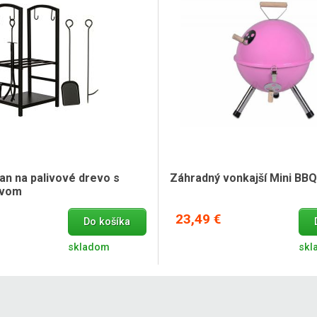
ojan na palivové drevo s
Záhradný vonkajší Mini BBQ 
tvom
23,49 €
Do košíka
skladom
skl