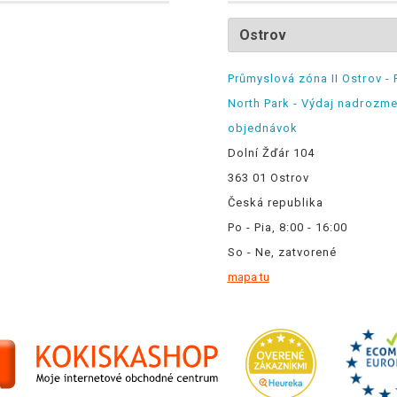
Průmyslová zóna II Ostrov - 
North Park - Výdaj nadrozm
objednávok
Dolní Žďár 104
363 01 Ostrov
Česká republika
Po - Pia, 8:00 - 16:00
So - Ne, zatvorené
mapa tu
.