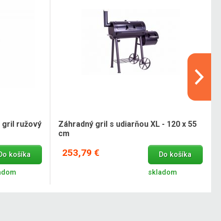
gril ružový
Záhradný gril s udiarňou XL - 120 x 55
cm
253,79 €
Do košíka
Do košíka
adom
skladom