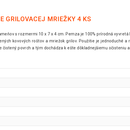
E GRILOVACEJ MRIEŽKY 4 KS
kameňov s rozmermi 10 x 7 x 4 cm. Pemza je 100% prírodná vyvretá 
tených kovových roštov a mriežok grilov. Použitie je jednoduché a
e čistený povrch a tým dochádza k ešte dôkladnejšiemu očisteniu a p