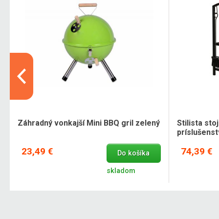
Záhradný vonkajší Mini BBQ gril zelený
Stilista st
príslušens
23,49 €
74,39 €
Do košíka
skladom