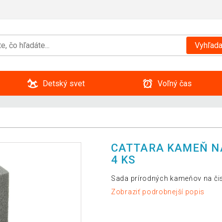
Vyhľada
Detský svet
Voľný čas
CATTARA KAMEŇ NA
4 KS
Sada prírodných kameňov na čiste
Zobraziť podrobnejší popis