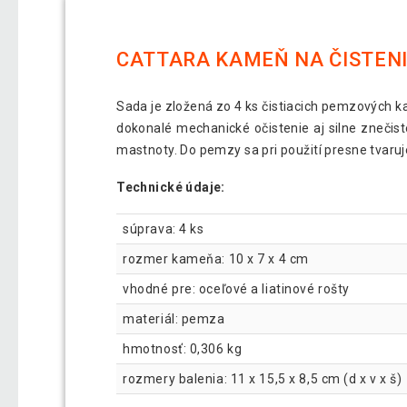
CATTARA KAMEŇ NA ČISTENI
Sada je zložená zo 4 ks čistiacich pemzových 
dokonalé mechanické očistenie aj silne znečis
mastnoty. Do pemzy sa pri použití presne tvaruj
Technické údaje:
súprava: 4 ks
rozmer kameňa: 10 x 7 x 4 cm
vhodné pre: oceľové a liatinové rošty
materiál: pemza
hmotnosť: 0,306 kg
rozmery balenia: 11 x 15,5 x 8,5 cm (d x v x š)