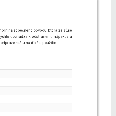
hornina sopečného pôvodu, ktorá zaisťuje
 rýchlo dochádza k odstráneniu nápekov a
ríprave roštu na ďalšie použitie.