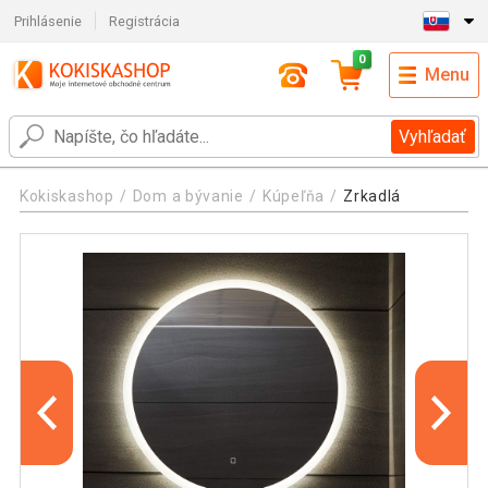
Prihlásenie
Registrácia
0
Menu
Vyhľadať
Kokiskashop
Dom a bývanie
Kúpeľňa
Zrkadlá