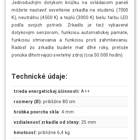
Jednoduchým dotykom krúžku na ovládacom paneli
môžete nastaviť osvetlenie zrkadla na studenú (7000
K), neutrálnu (4500 K) a teplú (3000 K) bielu farbu LED
podľa svojich potrieb. Zrkadlo je tiež vybavené
dotykovým senzorom, funkciou automatickej pamäte,
funkciou stmievania a funkciou proti zahmlievaniu.
Radosť zo zrkadla budete mať dlhé roky, pretože
ponúka dlhotrvajúci svetelný zdroj (cca 50 000 hodín).
Technické údaje:
trieda energetickej účinnosti:
A++
rozmery (Ø):
približne 80 cm
hrúbka povrchu skla:
4 mm
vzdialenosť zrkadla od steny:
25 mm
hmotnosť:
približne 6,4 kg