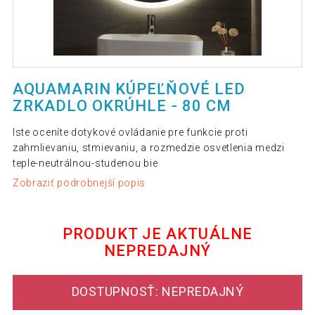
AQUAMARIN KÚPEĽŇOVÉ LED
ZRKADLO OKRÚHLE - 80 CM
Iste oceníte dotykové ovládanie pre funkcie proti
zahmlievaniu, stmievaniu, a rozmedzie osvetlenia medzi
teple-neutrálnou-studenou bie
Zobraziť podrobnejší popis
PRODUKT JE AKTUÁLNE
NEPREDAJNÝ
DOSTUPNOSŤ: NEPREDAJNÝ