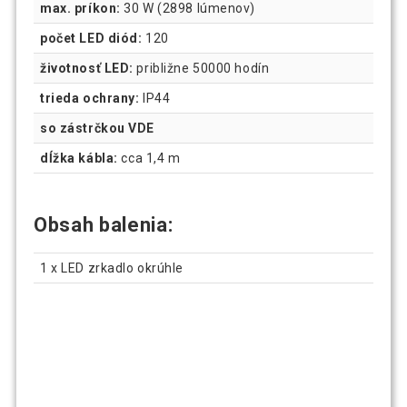
max. príkon:
30 W (2898 lúmenov)
počet LED diód:
120
životnosť LED:
približne 50000 hodín
trieda ochrany:
IP44
so zástrčkou VDE
dĺžka kábla:
cca 1,4 m
Obsah balenia:
1 x LED zrkadlo okrúhle