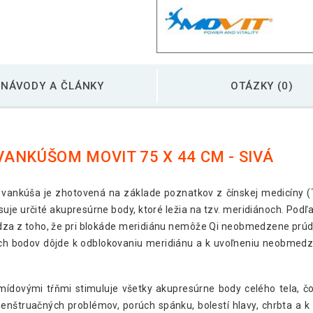
Akupresúrna podlož
NÁVODY A ČLÁNKY
OTÁZKY (0)
Akupresúrna podlož
modrá
Akupresúrna podlož
ANKÚŠOM MOVIT 75 X 44 CM - SIVÁ
tyrkysová
ankúša je zhotovená na základe poznatkov z čínskej medicíny (T
uje určité akupresúrne body, ktoré ležia na tzv. meridiánoch. Podľ
Akupresúrna podlož
hádza z toho, že pri blokáde meridiánu nemôže Qi neobmedzene prúdi
ych bodov dôjde k odblokovaniu meridiánu a k uvoľneniu neobmedze
mídovými tŕňmi stimuluje všetky akupresúrne body celého tela, č
menštruačných problémov, porúch spánku, bolestí hlavy, chrbta a 