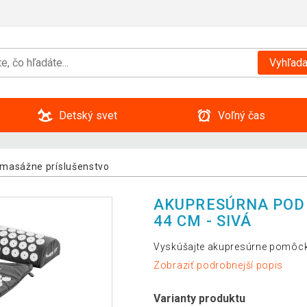
Vyhľada
Detský svet
Voľný čas
 masážne príslušenstvo
AKUPRESÚRNA PODL
44 CM - SIVÁ
Vyskúšajte akupresúrne pomôcky
Zobraziť podrobnejší popis
Varianty produktu