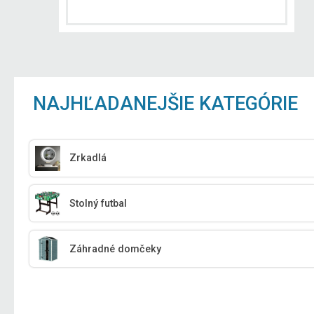
NAJHĽADANEJŠIE KATEGÓRIE
Zrkadlá
Stolný futbal
Záhradné domčeky