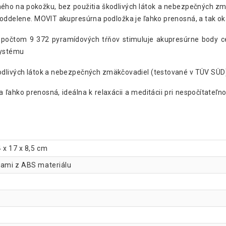
ného na pokožku, bez použitia škodlivých látok a nebezpečných z
 oddelene. MOVIT akupresúrna podložka je ľahko prenosná, a tak ok
 počtom 9 372 pyramídových tŕňov stimuluje akupresúrne body cel
 systému
kodlivých látok a nebezpečných zmäkčovadiel (testované v TÜV SÜD
ka ľahko prenosná, ideálna k relaxácii a meditácii pri nespočítateľ
 x 17 x 8,5 cm
kami z ABS materiálu