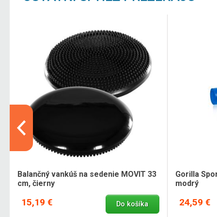
Balančný vankúš na sedenie MOVIT 33
Gorilla Spo
cm, čierny
modrý
15,19 €
24,59 €
Do košíka