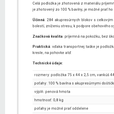
Celá podložka je zhotovená z materiálu príjem
je zhotovený zo 100 % bavlny, je možné prať ho
Účinná
: 284 akupresúrnych blokov s celkovým
bolestí, zníženiu stresu, k podpore obehového
Značková kvalita
: príjemná na pokožku, bez š
Praktická
: vďaka transportnej taške je podlož
kresle, na pohovke atď.
Technické údaje:
rozmery: podložka 75 x 44 x 2,5 cm, vankúš 44
poťahy: 100 % bavlna s akupresúrnymi doštič
výplň: penová hmota
hmotnosť: 0,8 kg
poťahy je možné prať oddelene