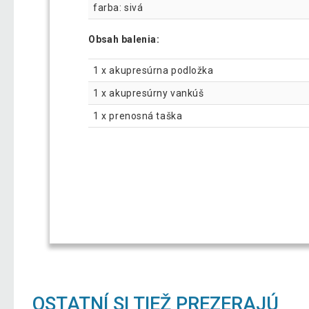
farba: sivá
Obsah balenia:
1 x akupresúrna podložka
1 x akupresúrny vankúš
1 x prenosná taška
OSTATNÍ SI TIEŽ PREZERAJÚ