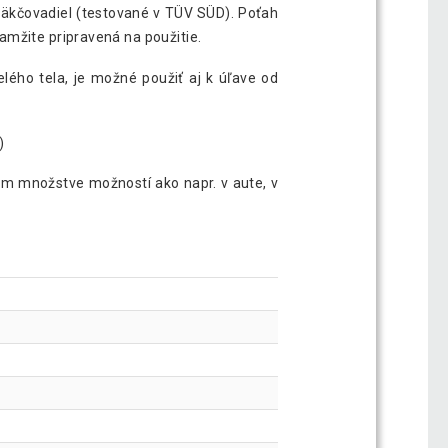
mäkčovadiel (testované v TÜV SÜD). Poťah
amžite pripravená na použitie.
ého tela, je možné použiť aj k úľave od
)
nom množstve možností ako napr. v aute, v