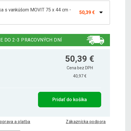
ka s vankúšom MOVIT 75 x 44 cm -
50,39 €
ka s vankúšom MOVIT 75 x 44 cm - červená
50,39 €
E DO 2-3 PRACOVNÝCH DNÍ
ka s vankúšom MOVIT 75 x 44 cm - čierna
50,69 €
50,39 €
Cena bez DPH
40,97 €
a s vankúšom MOVIT 75 x 44 cm - fialová
48,49 €
Pridať do košíka
ka s vankúšom MOVIT 75 x 44 cm - modrá
62,79 €
oprava a platba
Zákaznícka podpora
ka s vankúšom MOVIT 75 x 44 cm -
50,39 €