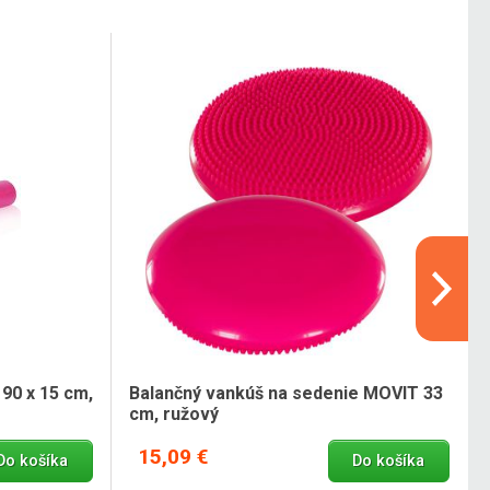
 90 x 15 cm,
Balančný vankúš na sedenie MOVIT 33
cm, ružový
15,09 €
Do košíka
Do košíka