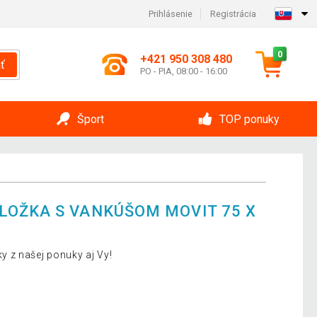
Prihlásenie
Registrácia
0
+421 950 308 480
ť
PO - PIA, 08:00 - 16:00
Šport
TOP ponuky
OŽKA S VANKÚŠOM MOVIT 75 X
 z našej ponuky aj Vy!