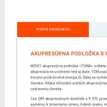
POPIS PRODUKTU
AKUPRESÚRNA PODLOŽKA S V
MOVIT akupresúrna podložka »TUINA« vrátane v
akupresúra na uvoľnenie tela aj duše. TCM popis
ktorými prúdi životná energia Qi. Ďalej sa vyc
človeka. Vďaka stimulácii určitých akupresúrn
uzdraveniu človeka.
Cez 284 akupresúrnych doštičiek s 9 372 pyra
systému, k zmierneniu stresu, bolesti svalov, 