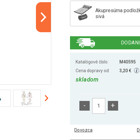
Akupresúrna podlož
sivá
Akupresúrna podlož
DODANI
Akupresúrna podlož
Katalógové číslo:
M40595
Cena dopravy od:
3,20 €
skladom
Akupresúrna podložk
-
+
Akupresúrna podlož
Dovozca
D
Akupresúrna podlož
oranžová