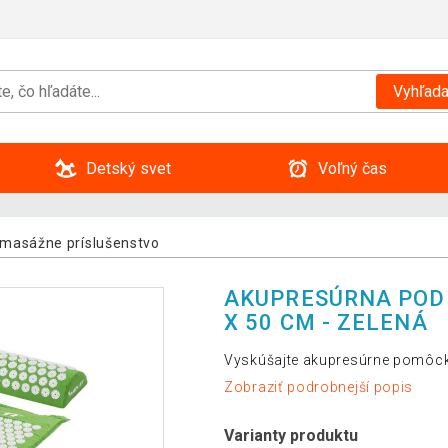
Vyhľada
Detský svet
Voľný čas
 masážne príslušenstvo
AKUPRESÚRNA POD
X 50 CM - ZELENÁ
Vyskúšajte akupresúrne pomôcky
Zobraziť podrobnejší popis
Varianty produktu