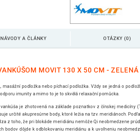
Akupresúrna podlož
NÁVODY A ČLÁNKY
OTÁZKY (0)
Akupresúrna podlož
ANKÚŠOM MOVIT 130 X 50 CM - ZELENÁ
Akupresúrna podlož
 masážní podložka nebo píchací podložka. Vždy se jedná o podložku
Akupresúrna podlož
podporu imunity a mimo to je to skvělá relaxační pomůcka.
tyrkysová
ankúša je zhotovená na základe poznatkov z čínskej medicíny (T
uje určité akupresúrne body, ktoré ležia na tzv. meridiánoch. Podľ
hádza z toho, že pri blokáde meridiánu nemôže Qi neobmedzene prúdi
ych bodov dôjde k odblokovaniu meridiánu a k uvoľneniu neobmedze