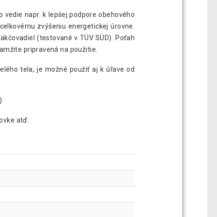
o vedie napr. k lepšej podpore obehového
k celkovému zvýšeniu energetickej úrovne.
mäkčovadiel (testované v TÜV SÜD). Poťah
amžite pripravená na použitie.
lého tela, je možné použiť aj k úľave od
)
hovke atď.