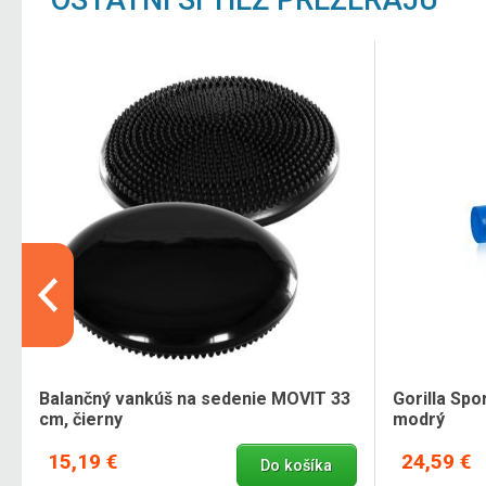
OSTATNÍ SI TIEŽ PREZERAJÚ
Balančný vankúš na sedenie MOVIT 33
Gorilla Spo
cm, čierny
modrý
15,19 €
24,59 €
Do košíka