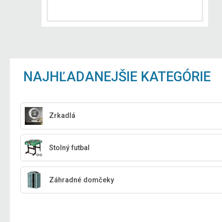
NAJHĽADANEJŠIE KATEGÓRIE
Zrkadlá
Stolný futbal
Záhradné domčeky