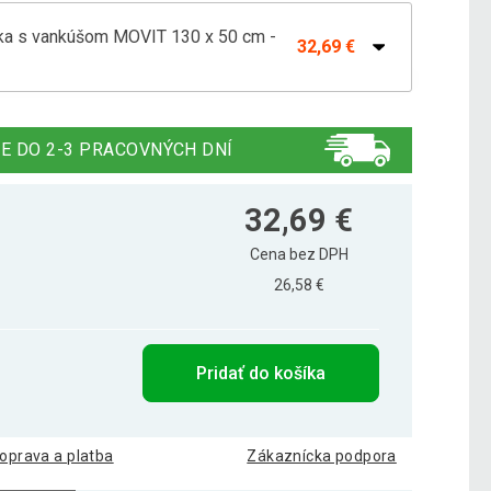
ka s vankúšom MOVIT 130 x 50 cm -
32,69 €
ka s vankúšom 130 x 50 cm - oranžová
38,09 €
E DO 2-3 PRACOVNÝCH DNÍ
ka s vankúšom 130 x 50 cm - svetlomodrá
59,69 €
32,69 €
Cena bez DPH
ka s vankúšom MOVIT 130 x 50 cm -
26,58 €
35,09 €
Pridať do košíka
ka s vankúšom MOVIT 130 x 50 cm - čierna
62,69 €
oprava a platba
Zákaznícka podpora
ka s vankúšom MOVIT 130 x 50 cm - fialová
66,49 €