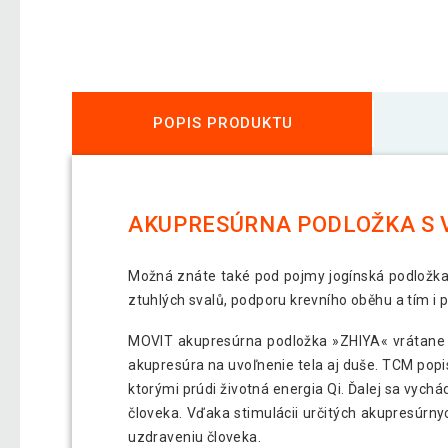
POPIS PRODUKTU
AKUPRESÚRNA PODLOŽKA S V
Možná znáte také pod pojmy jogínská podložka,
ztuhlých svalů, podporu krevního oběhu a tím i 
MOVIT akupresúrna podložka »ZHIYA« vrátane v
akupresúra na uvoľnenie tela aj duše. TCM popis
ktorými prúdi životná energia Qi. Ďalej sa vyc
človeka. Vďaka stimulácii určitých akupresúrn
uzdraveniu človeka.