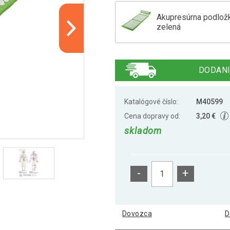
Akupresúrna podlož
zelená
Akupresúrna podlož
DODANI
Akupresúrna podlož
Katalógové číslo:
M40599
Cena dopravy od:
3,20 €
skladom
Akupresúrna podlož
červená
-
+
Akupresúrna podlož
Dovozca
D
Akupresúrna podlož