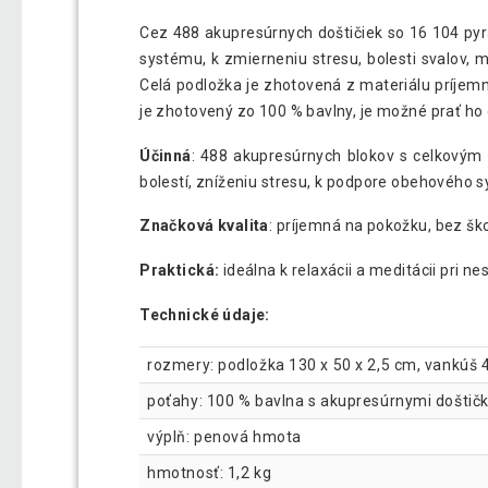
Cez 488 akupresúrnych doštičiek so 16 104 pyr
systému, k zmierneniu stresu, bolesti svalov, 
Celá podložka je zhotovená z materiálu príjem
je zhotovený zo 100 % bavlny, je možné prať ho
Účinná
: 488 akupresúrnych blokov s celkovým 
bolestí, zníženiu stresu, k podpore obehového
Značková kvalita
: príjemná na pokožku, bez š
Praktická:
ideálna k relaxácii a meditácii pri 
Technické údaje:
rozmery: podložka 130 x 50 x 2,5 cm, vankúš 4
poťahy: 100 % bavlna s akupresúrnymi doštič
výplň: penová hmota
hmotnosť: 1,2 kg