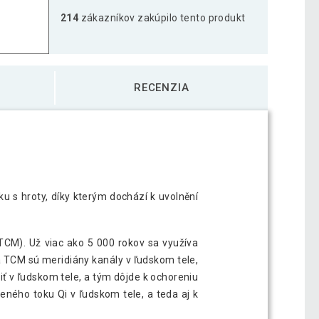
214
zákazníkov zakúpilo tento produkt
ka s vankúšom MOVIT 130 x 50 cm - modrá
61,09 €
RECENZIA
ka s vankúšom MOVIT 130 x 50 cm - ružová
80,59 €
ka s vankúšom MOVIT 130 x 50 cm - sivá
61,59 €
 s hroty, díky kterým dochází k uvolnění
ka s vankúšom MOVIT 130 x 50 cm -
82,69 €
CM). Už viac ako 5 000 rokov sa využíva
a TCM sú meridiány kanály v ľudskom tele,
ť v ľudskom tele, a tým dôjde k ochoreniu
ného toku Qi v ľudskom tele, a teda aj k