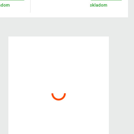
adom
skladom
Kokiskashop