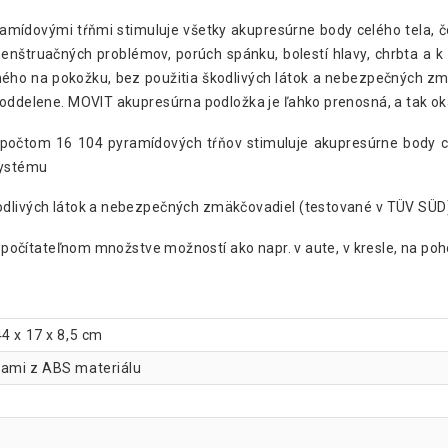
amídovými tŕňmi stimuluje všetky akupresúrne body celého tela, č
menštruačných problémov, porúch spánku, bolestí hlavy, chrbta a 
ného na pokožku, bez použitia škodlivých látok a nebezpečných z
 oddelene. MOVIT akupresúrna podložka je ľahko prenosná, a tak ok
počtom 16 104 pyramídových tŕňov stimuluje akupresúrne body ce
 systému
kodlivých látok a nebezpečných zmäkčovadiel (testované v TÜV SÜD
nespočítateľnom množstve možností ako napr. v aute, v kresle, na po
4 x 17 x 8,5 cm
kami z ABS materiálu