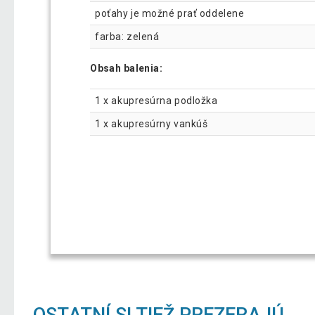
poťahy je možné prať oddelene
farba: zelená
Obsah balenia:
1 x akupresúrna podložka
1 x akupresúrny vankúš