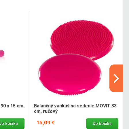
 90 x 15 cm,
Balančný vankúš na sedenie MOVIT 33
cm, ružový
15,09 €
Do košíka
Do košíka