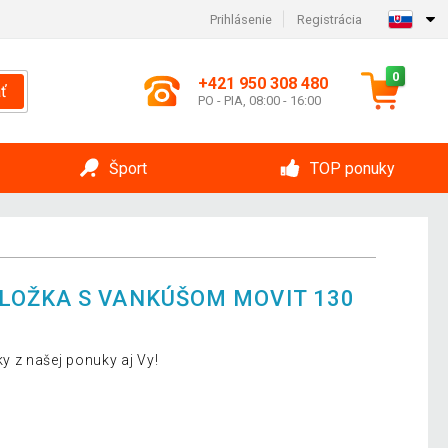
Prihlásenie
Registrácia
0
+421 950 308 480
ť
PO - PIA, 08:00 - 16:00
Šport
TOP ponuky
LOŽKA S VANKÚŠOM MOVIT 130
 z našej ponuky aj Vy!