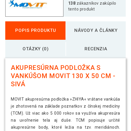
Akupresúrna podložka s vankúšom
138
zákazníkov zakúpilo
80,59 €
MOVIT 130 x 50 cm - ružová
tento produkt
Akupresúrna podložka s vankúšom
82,69 €
POPIS PRODUKTU
NÁVODY A ČLÁNKY
MOVIT 130 x 50 cm - tyrkysová
OTÁZKY (0)
RECENZIA
Akupresúrna podložka s vankúšom
32,69 €
MOVIT 130 x 50 cm - zelená
AKUPRESÚRNA PODLOŽKA S
VANKÚŠOM MOVIT 130 X 50 CM -
SIVÁ
MOVIT akupresúrna podložka »ZHIYA« vrátane vankúša
je zhotovená na základe poznatkov z čínskej medicíny
(TCM). Už viac ako 5 000 rokov sa využíva akupresúra
na uvoľnenie tela aj duše. TCM popisuje určité
akupresúrne body, ktoré ležia na tzv. meridiánoch.