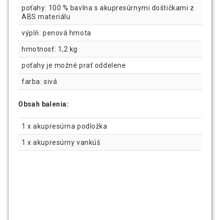
poťahy: 100 % bavlna s akupresúrnymi doštičkami z
ABS materiálu
výplň: penová hmota
hmotnosť: 1,2 kg
poťahy je možné prať oddelene
farba: sivá
Obsah balenia:
1 x akupresúrna podložka
1 x akupresúrny vankúš