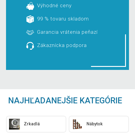
Výhodné ceny
99 % tovaru skladom
Garancia vrátenia peňazí
Zákaznícka podpora
NAJHĽADANEJŠIE KATEGÓRIE
Zrkadlá
Nábytok