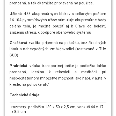
prenosná, a tak okamžite pripravená na použitie.
Účinná
: 488 akupresúrnych blokov s celkovým počtom
16 104 pyramídových tŕňov stimuluje akupresúrne body
celého tela, je možné použiť aj k úľave od bolestí,
zníženiu stresu, k podpore obehového systému
Značková kvalita
: príjemná na pokožku, bez škodlivých
látok a nebezpečných zmäkčovadiel (testované v TÜV
SÜD)
Praktická
: vďaka transportnej taške je podložka ľahko
prenosná, ideálna k relaxácii a meditácii pri
nespočítateľnom množstve možností ako napr. v aute, v
kresle, na pohovke atď.
Technické údaje:
rozmery: podložka 130 x 50 x 2,5 cm, vankúš 44 x 17
x 8,5 cm