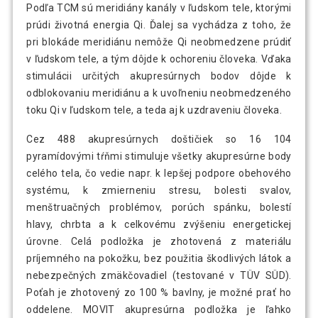
Podľa TCM sú meridiány kanály v ľudskom tele, ktorými
prúdi životná energia Qi. Ďalej sa vychádza z toho, že
pri blokáde meridiánu nemôže Qi neobmedzene prúdiť
v ľudskom tele, a tým dôjde k ochoreniu človeka. Vďaka
stimulácii určitých akupresúrnych bodov dôjde k
odblokovaniu meridiánu a k uvoľneniu neobmedzeného
toku Qi v ľudskom tele, a teda aj k uzdraveniu človeka.
Cez 488 akupresúrnych doštičiek so 16 104
pyramídovými tŕňmi stimuluje všetky akupresúrne body
celého tela, čo vedie napr. k lepšej podpore obehového
systému, k zmierneniu stresu, bolesti svalov,
menštruačných problémov, porúch spánku, bolestí
hlavy, chrbta a k celkovému zvýšeniu energetickej
úrovne. Celá podložka je zhotovená z materiálu
príjemného na pokožku, bez použitia škodlivých látok a
nebezpečných zmäkčovadiel (testované v TÜV SÜD).
Poťah je zhotovený zo 100 % bavlny, je možné prať ho
oddelene. MOVIT akupresúrna podložka je ľahko