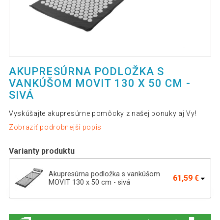
AKUPRESÚRNA PODLOŽKA S
VANKÚŠOM MOVIT 130 X 50 CM -
SIVÁ
Vyskúšajte akupresúrne pomôcky z našej ponuky aj Vy!
Zobraziť podrobnejší popis
Varianty produktu
Akupresúrna podložka s vankúšom
61,59 €
MOVIT 130 x 50 cm - sivá
Akupresúrna podložka s vankúšom 130
38,09 €
x 50 cm - oranžová