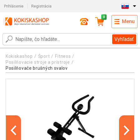
Prihlásenie
Registrácia
0
Menu
Vyhľadať
Kokiskashop
Šport
Fitness
Posilňovacie stroje a prístroje
Posilňovače brušných svalov