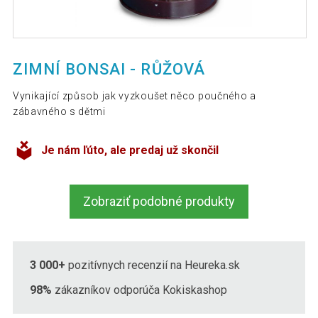
ZIMNÍ BONSAI - RŮŽOVÁ
Vynikající způsob jak vyzkoušet něco poučného a
zábavného s dětmi
Je nám ľúto, ale predaj už skončil
Zobraziť podobné produkty
3 000+
pozitívnych recenzií na Heureka.sk
98%
zákazníkov odporúča Kokiskashop