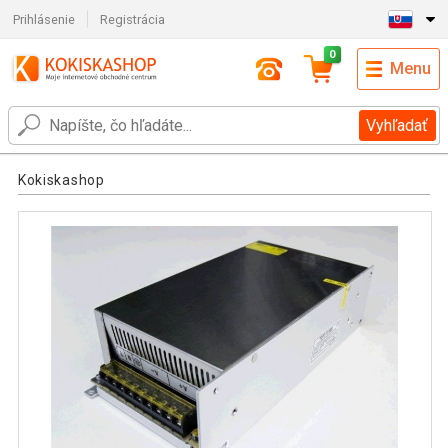
Prihlásenie
Registrácia
0
Menu
Vyhľadať
Kokiskashop