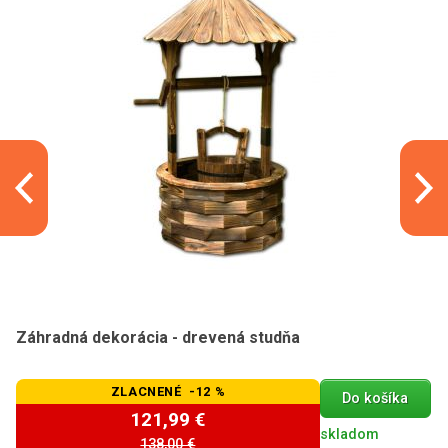
Záhradná dekorácia - drevená studňa
ZLACNENÉ -12 %
Do košíka
121,99 €
skladom
138,00 €