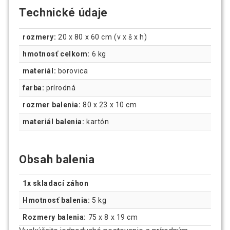
Technické údaje
rozmery:
20 x 80 x 60 cm (v x š x h)
hmotnosť celkom:
6 kg
materiál:
borovica
farba:
prírodná
rozmer balenia:
80 x 23 x 10 cm
materiál balenia:
kartón
Obsah balenia
1x skladací záhon
Hmotnosť balenia:
5 kg
Rozmery balenia:
75 x 8 x 19 cm