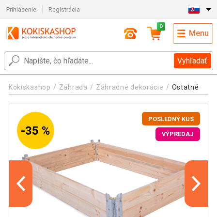
Prihlásenie
Registrácia
0
Menu
Vyhľadať
Kokiskashop
Záhrada
Záhradné dekorácie
Ostatné
POSLEDNÝ KUS
-35 %
VÝPREDAJ