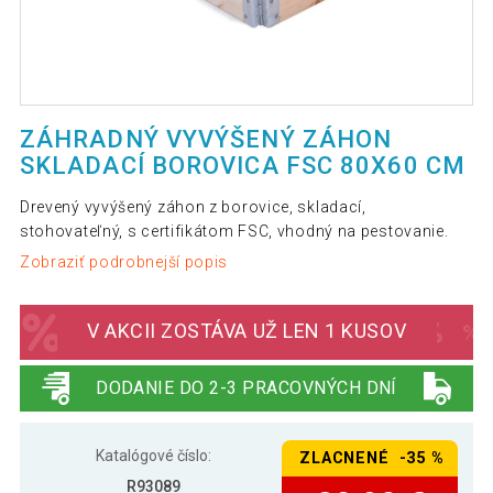
ZÁHRADNÝ VYVÝŠENÝ ZÁHON
SKLADACÍ BOROVICA FSC 80X60 CM
Drevený vyvýšený záhon z borovice, skladací,
stohovateľný, s certifikátom FSC, vhodný na pestovanie.
Zobraziť podrobnejší popis
V AKCII ZOSTÁVA UŽ LEN 1 KUSOV
DODANIE DO 2-3 PRACOVNÝCH DNÍ
Katalógové číslo:
ZLACNENÉ -35 %
R93089