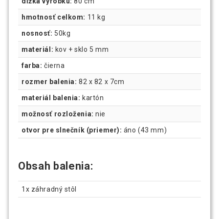
dĺžka výrobku:
80 cm
hmotnosť celkom:
11 kg
nosnosť:
50kg
materiál:
kov + sklo 5 mm
farba:
čierna
rozmer balenia:
82 x 82 x 7cm
materiál balenia:
kartón
možnosť rozloženia:
nie
otvor pre slnečník (priemer):
áno (43 mm)
Obsah balenia:
1x záhradný stôl