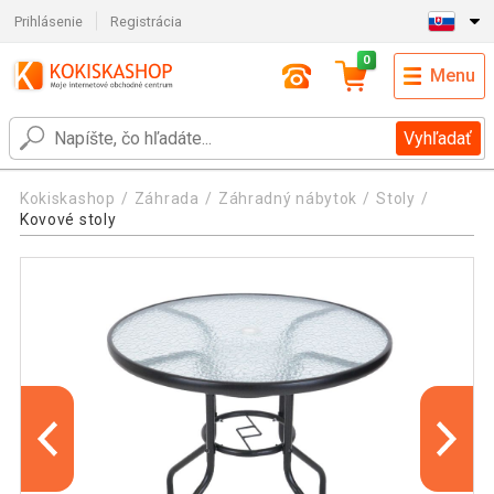
Prihlásenie
Registrácia
0
Menu
Vyhľadať
Kokiskashop
Záhrada
Záhradný nábytok
Stoly
Kovové stoly