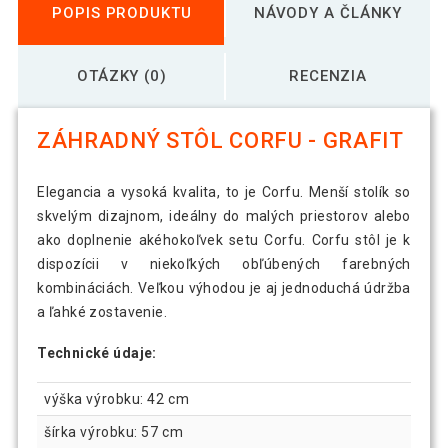
POPIS PRODUKTU
NÁVODY A ČLÁNKY
OTÁZKY (0)
RECENZIA
ZÁHRADNÝ STÔL CORFU - GRAFIT
Elegancia a vysoká kvalita, to je Corfu. Menší stolík so
skvelým dizajnom, ideálny do malých priestorov alebo
ako doplnenie akéhokoľvek setu Corfu. Corfu stôl je k
dispozícii v niekoľkých obľúbených farebných
kombináciách. Veľkou výhodou je aj jednoduchá údržba
a ľahké zostavenie.
Technické údaje:
výška výrobku: 42 cm
šírka výrobku: 57 cm