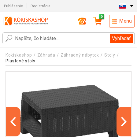
Prihlásenie
Registrácia
0
Menu
Vyhľadať
Kokiskashop
Záhrada
Záhradný nábytok
Stoly
Plastové stoly