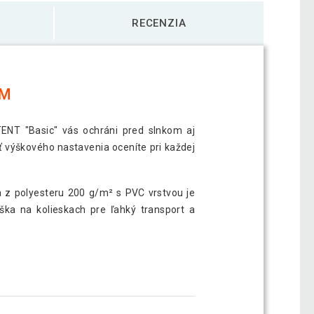
RECENZIA
 M
STENT "Basic" vás ochráni pred slnkom aj
 výškového nastavenia oceníte pri každej
a z polyesteru 200 g/m² s PVC vrstvou je
ška na kolieskach pre ľahký transport a