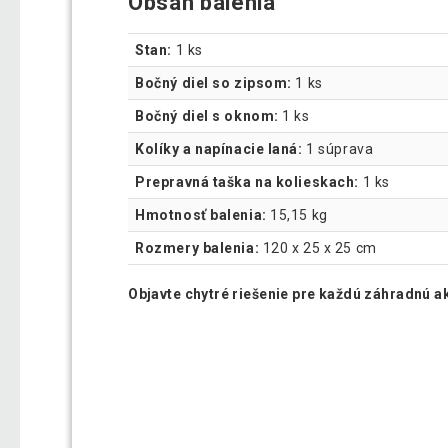
Obsah balenia
Stan:
1 ks
Bočný diel so zipsom:
1 ks
Bočný diel s oknom:
1 ks
Kolíky a napínacie laná:
1 súprava
Prepravná taška na kolieskach:
1 ks
Hmotnosť balenia:
15,15 kg
Rozmery balenia:
120 x 25 x 25 cm
Objavte chytré riešenie pre každú záhradnú a