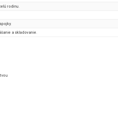
elú rodinu.
spojky.
šanie a skladovanie.
stvou