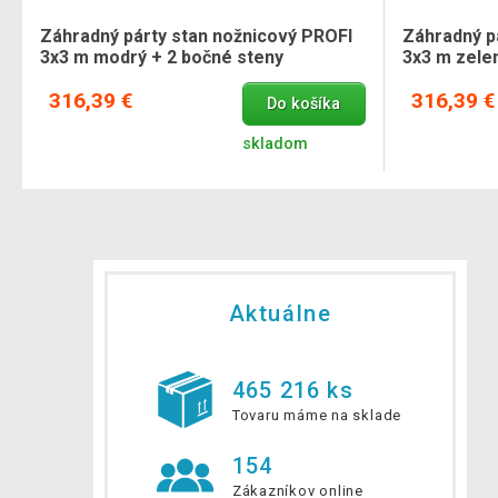
Záhradný párty stan nožnicový PROFI
Záhradný p
3x3 m modrý + 2 bočné steny
3x3 m zele
316,39 €
316,39 €
Do košíka
skladom
Aktuálne
465 216 ks
Tovaru máme na sklade
154
Zákazníkov online