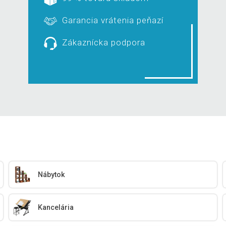
Garancia vrátenia peňazí
Zákaznícka podpora
Nábytok
Kancelária