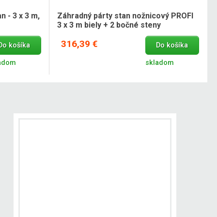
 - 3 x 3 m,
Záhradný párty stan nožnicový PROFI
3 x 3 m biely + 2 bočné steny
316,39 €
Do košíka
Do košíka
adom
skladom