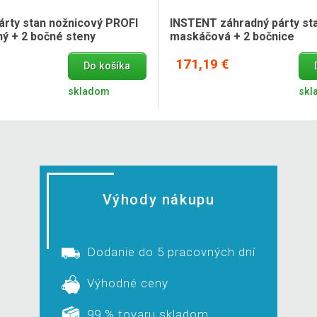
árty stan nožnicový PROFI
INSTENT záhradný párty stan
ný + 2 bočné steny
maskáčová + 2 bočnice
171,19 €
Do košíka
skladom
skl
Výhody nákupu
Dodanie do 5 pracovných dní
Výhodné ceny
99 % tovaru skladom