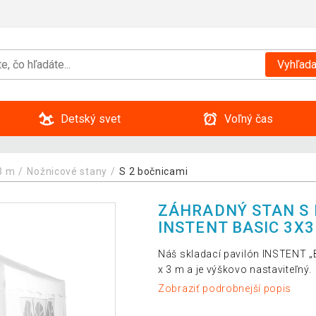
Vyhľada
Detský svet
Voľný čas
3 m
Nožnicové stany
S 2 bočnicami
ZÁHRADNÝ STAN S
INSTENT BASIC 3X3
Náš skladací pavilón INSTENT „
x 3 m a je výškovo nastaviteľný.
Zobraziť podrobnejší popis