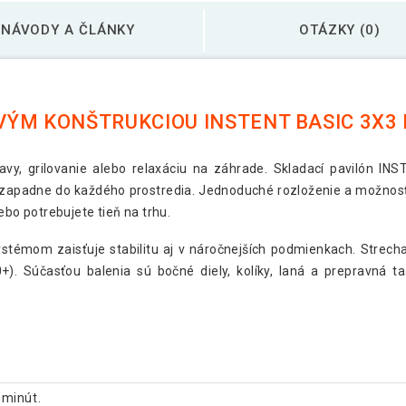
NÁVODY A ČLÁNKY
OTÁZKY (0)
ÝM KONŠTRUKCIOU INSTENT BASIC 3X3
avy, grilovanie alebo relaxáciu na záhrade. Skladací pavilón IN
 zapadne do každého prostredia. Jednoduché rozloženie a možnosť
lebo potrebujete tieň na trhu.
stémom zaisťuje stabilitu aj v náročnejších podmienkach. Strech
). Súčasťou balenia sú bočné diely, kolíky, laná a prepravná ta
 minút.