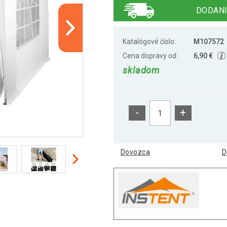
DODANI
Katalógové číslo:
M107572
Cena dopravy od:
6,90 €
skladom
-
+
Dovozca
D