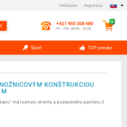
Prihlásenie
Registrácia
0
+421 950 308 480
ť
PO - PIA, 08:00 - 16:00
Šport
TOP ponuky
 NOŽNICOVÝM KONŠTRUKCIOU
 M
Basic“ má rozmery strechy a postaveného pavilónu 3