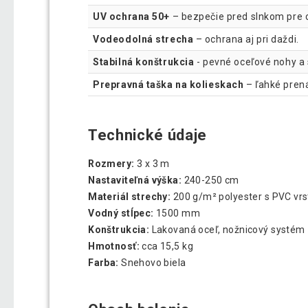
UV ochrana 50+
– bezpečie pred slnkom pre c
Vodeodolná strecha
– ochrana aj pri daždi.
Stabilná konštrukcia
- pevné oceľové nohy a 
Prepravná taška na kolieskach
– ľahké prená
Technické údaje
Rozmery:
3 x 3 m
Nastaviteľná výška:
240-250 cm
Materiál strechy:
200 g/m² polyester s PVC vr
Vodný stĺpec:
1500 mm
Konštrukcia:
Lakovaná oceľ, nožnicový systém
Hmotnosť:
cca 15,5 kg
Farba:
Snehovo biela