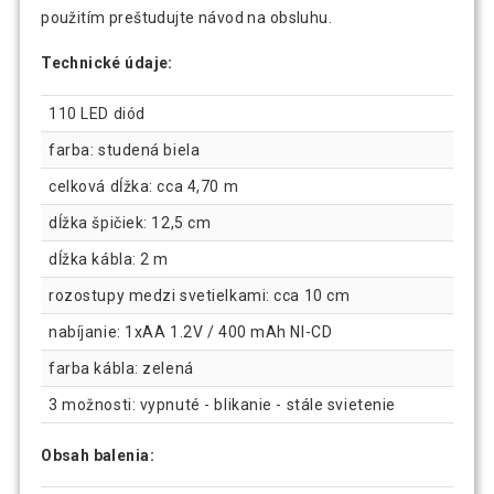
použitím preštudujte návod na obsluhu.
Technické údaje:
110 LED diód
farba: studená biela
celková dĺžka: cca 4,70 m
dĺžka špičiek: 12,5 cm
dĺžka kábla: 2 m
rozostupy medzi svetielkami: cca 10 cm
nabíjanie: 1xAA 1.2V / 400 mAh NI-CD
farba kábla: zelená
3 možnosti: vypnuté - blikanie - stále svietenie
Obsah balenia: