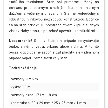
stačí iba roztiahnuť. Stan bol primárne určený na
ochranu pred priamym slnečným žiarením, miernym
dažďom a večerným prievanom. Stan je vodeodolný s
robustnou hliníkovou nožnicovou konštrukciou. Bočnice
sa na stan pripevňujú prostredníctvom klipu a suchých
zipsov. Nohy stanu je potrebné upevniť k zemi kolíkmi.
Upozornenie!
Stan v žiadnom prípade nevystavujte
búrke, silnému vetru, orkánu alebo víchrici. V tomto
počasí odporúčame aspoň zložiť plachty, ale v ideálnom
prípade odporúčame zložiť celý stan.
Technické údaje:
rozmery: 3 x 6 m
výška: 3,3 m
rozmery okna: 171 x 118 cm
konštrukcia: 29 x 29 mm / 25 x 25 mm / 1 mm