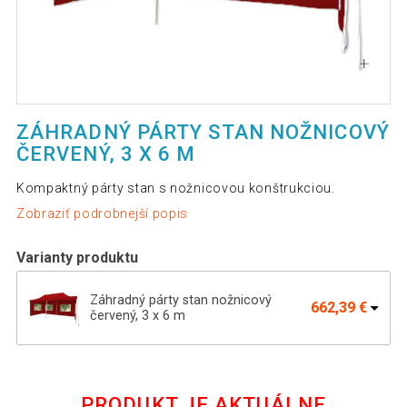
ZÁHRADNÝ PÁRTY STAN NOŽNICOVÝ
ČERVENÝ, 3 X 6 M
Kompaktný párty stan s nožnicovou konštrukciou.
Zobraziť podrobnejší popis
Varianty produktu
Záhradný párty stan nožnicový
662,39 €
červený, 3 x 6 m
Záhradný párty stan 3 x 6 PROFI -
524,19 €
nožnicový - biely
PRODUKT JE AKTUÁLNE