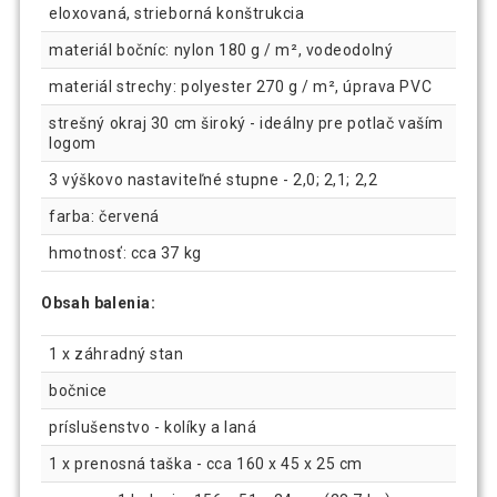
eloxovaná, strieborná konštrukcia
materiál bočníc: nylon 180 g / m², vodeodolný
materiál strechy: polyester 270 g / m², úprava PVC
strešný okraj 30 cm široký - ideálny pre potlač vaším
logom
3 výškovo nastaviteľné stupne - 2,0; 2,1; 2,2
farba: červená
hmotnosť: cca 37 kg
Obsah balenia:
1 x záhradný stan
bočnice
príslušenstvo - kolíky a laná
1 x prenosná taška - cca 160 x 45 x 25 cm