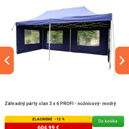
Záhradný párty stan 3 x 6 PROFI - nožnicový- modrý
ZLACNENÉ -12 %
Do košíka
604,99 €