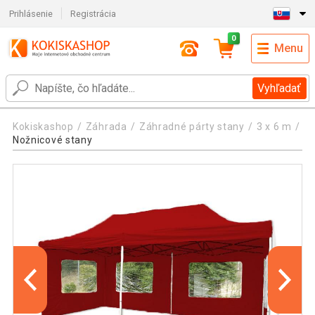
Prihlásenie
Registrácia
0
Menu
Vyhľadať
Kokiskashop
Záhrada
Záhradné párty stany
3 x 6 m
Nožnicové stany