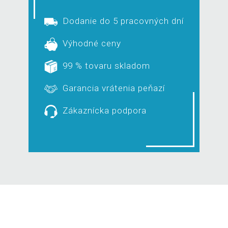
Dodanie do 5 pracovných dní
Výhodné ceny
99 % tovaru skladom
Garancia vrátenia peňazí
Zákaznícka podpora