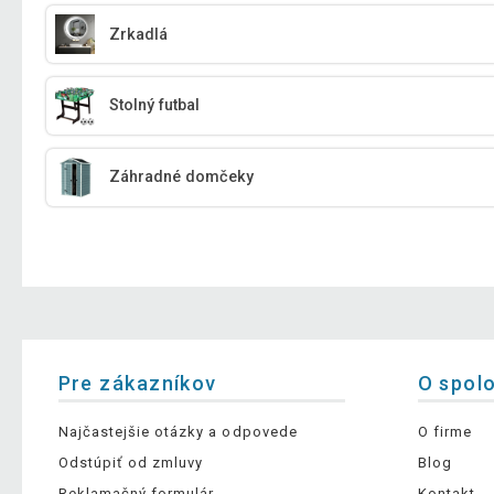
Zrkadlá
Stolný futbal
Záhradné domčeky
Pre zákazníkov
O spol
Najčastejšie otázky a odpovede
O firme
Odstúpiť od zmluvy
Blog
Reklamačný formulár
Kontakt