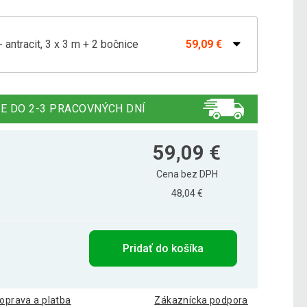
 antracit, 3 x 3 m + 2 bočnice
59,09 €
- biely 3 x 3 m + 2 bočné steny
61,09 €
E DO 2-3 PRACOVNÝCH DNÍ
 - modrý 3 x 3 m + 2 bočné steny
68,49 €
59,09 €
Cena bez DPH
48,04 €
- zelený 3 x 3 m + 2 bočné steny
59,09 €
Pridať do košíka
oprava a platba
Zákaznícka podpora