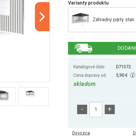
Varianty produktu
Záhradný párty stan -
Záhradný párty stan 
DODANI
Záhradný párty stan
Katalógové číslo:
D71372
Cena dopravy od:
5,90 €
skladom
Záhradný párty stan 
-
+
Dovozca
D