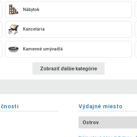
Nábytok
Kancelária
Kamenné umývadlá
Zobraziť ďalšie kategórie
očnosti
Výdajné miesto