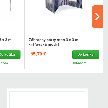
3 x 3 m
Záhradný párty stan 3 x 3 m -
kráľovská modrá
65,79 €
Do košíka
Do košíka
adom
skladom