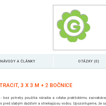
NÁVODY A ČLÁNKY
OTÁZKY (0)
ACIT, 3 X 3 M + 2 BOČNICE
a - bez potreby použitia náradia a vďaka praktickému zacvaká
ráni pred slabým dažďom a striekajúcou vodou. Upozorňujeme, že s