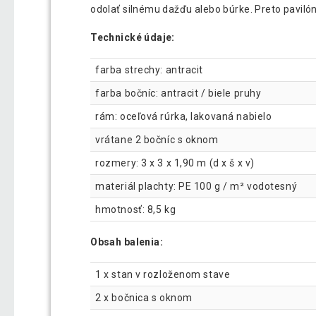
odolať silnému dažďu alebo búrke. Preto pavilón
Technické údaje:
farba strechy: antracit
farba bočníc: antracit / biele pruhy
rám: oceľová rúrka, lakovaná nabielo
vrátane 2 bočníc s oknom
rozmery: 3 x 3 x 1,90 m (d x š x v)
materiál plachty: PE 100 g / m² vodotesný
hmotnosť: 8,5 kg
Obsah balenia:
1 x stan v rozloženom stave
2 x bočnica s oknom