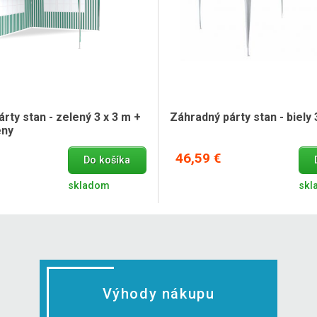
rty stan - zelený 3 x 3 m +
Záhradný párty stan - biely 
eny
46,59 €
Do košíka
skladom
skl
Výhody nákupu