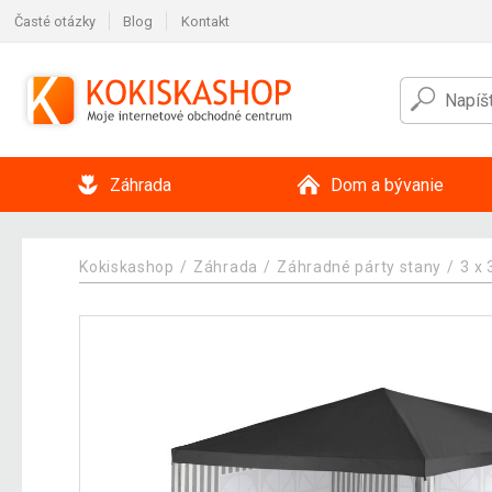
Časté otázky
Blog
Kontakt
Záhrada
Dom a bývanie
Kokiskashop
Záhrada
Záhradné párty stany
3 x 