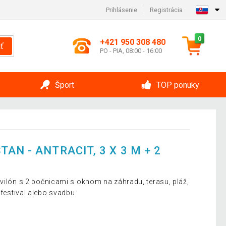
Prihlásenie
Registrácia
0
+421 950 308 480
ť
PO - PIA, 08:00 - 16:00
Šport
TOP ponuky
AN - ANTRACIT, 3 X 3 M + 2
avilón s 2 bočnicami s oknom na záhradu, terasu, pláž,
 festival alebo svadbu.