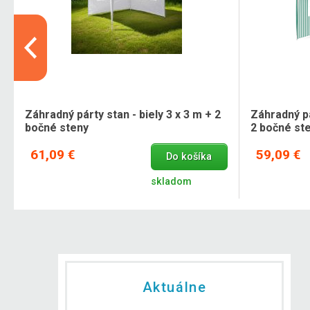
Záhradný párty stan - biely 3 x 3 m + 2
Záhradný pá
bočné steny
2 bočné st
61,09 €
59,09 €
Do košíka
skladom
Aktuálne