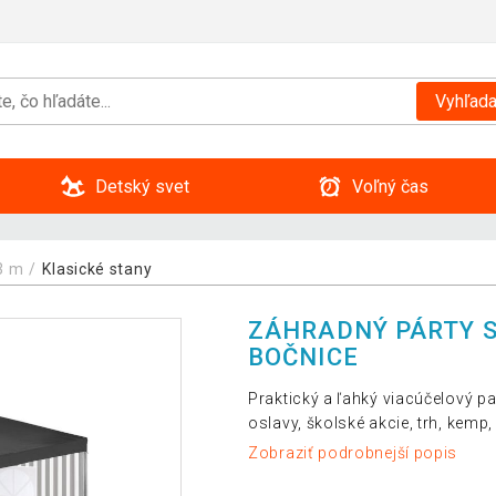
Vyhľada
Detský svet
Voľný čas
3 m
Klasické stany
ZÁHRADNÝ PÁRTY ST
BOČNICE
Praktický a ľahký viacúčelový p
oslavy, školské akcie, trh, kemp,
Zobraziť podrobnejší popis