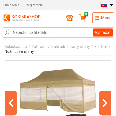
Prihlásenie
Registrácia
0
Menu
Vyhľadať
Kokiskashop
Záhrada
Záhradné párty stany
3 x 6 m
Nožnicové stany