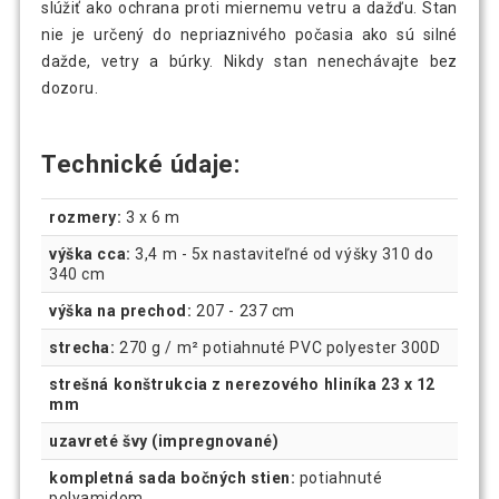
slúžiť ako ochrana proti miernemu vetru a dažďu. Stan
nie je určený do nepriaznivého počasia ako sú silné
dažde, vetry a búrky. Nikdy stan nenechávajte bez
dozoru.
Technické údaje:
rozmery:
3 x 6 m
výška cca:
3,4 m - 5x nastaviteľné od výšky 310 do
340 cm
výška na prechod:
207 - 237 cm
strecha:
270 g / m² potiahnuté PVC polyester 300D
strešná konštrukcia z nerezového hliníka 23 x 12
mm
uzavreté švy (impregnované)
kompletná sada bočných stien:
potiahnuté
polyamidom