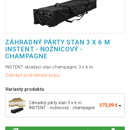
ZÁHRADNÝ PÁRTY STAN 3 X 6 M
INSTENT - NOŽNICOVÝ -
CHAMPAGNE
INSTENT skladací stan champagne, 3 x 6 m.
Zobraziť podrobnejší popis
Varianty produktu
Záhradný párty stan 3 x 6 m
573,09 €
INSTENT - nožnicový - champagne
Záhradný párty stan 3 x 6 INSTENT -
570,89 €
nožnicový - modrý