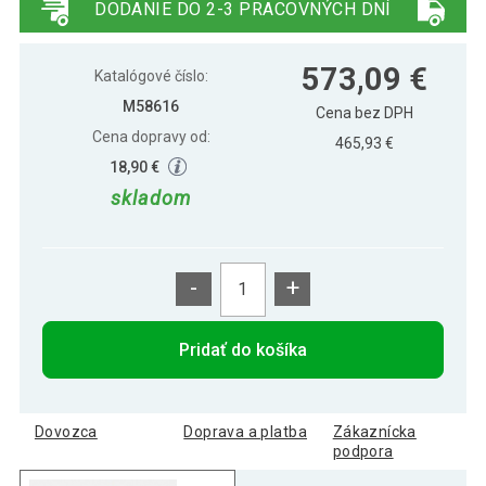
DODANIE DO 2-3 PRACOVNÝCH DNÍ
Záhradný párty stan 3 x 6 m INSTENT -
565,49 €
573,09 €
nožnicový - biela
Katalógové číslo:
M58616
Cena bez DPH
Cena dopravy od:
Záhradný párty stan 3 x 6 m INSTENT -
465,93 €
573,49 €
nožnicový - čierna
18,90 €
skladom
-
+
Pridať do košíka
Dovozca
Doprava a platba
Zákaznícka
podpora