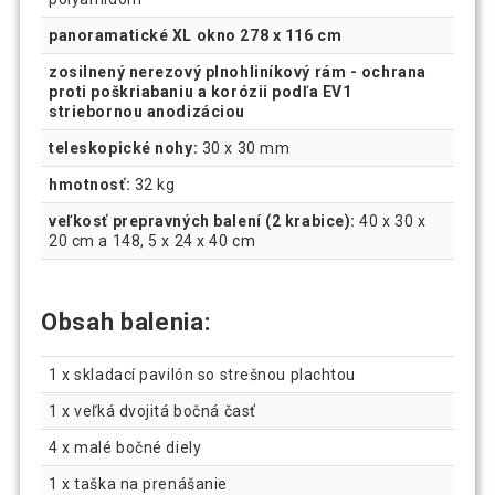
panoramatické XL okno 278 x 116 cm
zosilnený nerezový plnohliníkový rám - ochrana
proti poškriabaniu a korózii podľa EV1
striebornou anodizáciou
teleskopické nohy:
30 x 30 mm
hmotnosť:
32 kg
veľkosť prepravných balení (2 krabice):
40 x 30 x
20 cm a 148, 5 x 24 x 40 cm
Obsah balenia:
1 x skladací pavilón so strešnou plachtou
1 x veľká dvojitá bočná časť
4 x malé bočné diely
1 x taška na prenášanie