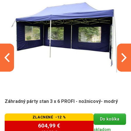
Záhradný párty stan 3 x 6 PROFI - nožnicový- modrý
ZLACNENÉ -12 %
Do košíka
604,99 €
skladom