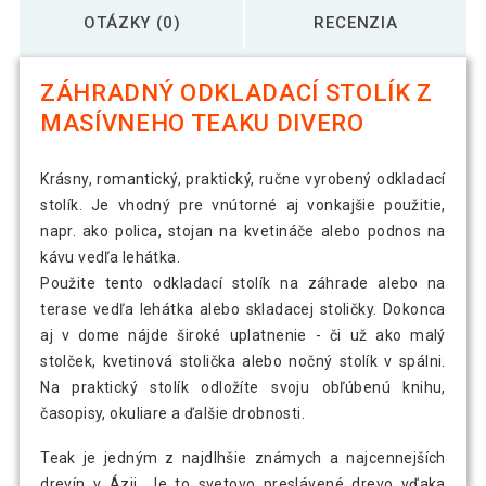
OTÁZKY (0)
RECENZIA
ZÁHRADNÝ ODKLADACÍ STOLÍK Z
MASÍVNEHO TEAKU DIVERO
Krásny, romantický, praktický, ručne vyrobený odkladací
stolík. Je vhodný pre vnútorné aj vonkajšie použitie,
napr. ako polica, stojan na kvetináče alebo podnos na
kávu vedľa lehátka.
Použite tento odkladací stolík na záhrade alebo na
terase vedľa lehátka alebo skladacej stoličky. Dokonca
aj v dome nájde široké uplatnenie - či už ako malý
stolček, kvetinová stolička alebo nočný stolík v spálni.
Na praktický stolík odložíte svoju obľúbenú knihu,
časopisy, okuliare a ďalšie drobnosti.
Teak je jedným z najdlhšie známych a najcennejších
drevín v Ázii. Je to svetovo preslávené drevo vďaka