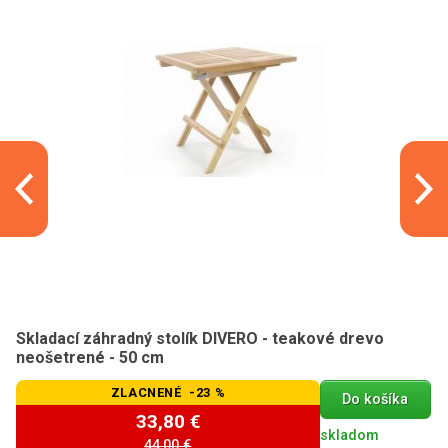
Skladací záhradný stolík DIVERO - teakové drevo
neošetrené - 50 cm
ZLACNENÉ -23 %
Do košíka
33,80 €
skladom
44,00 €