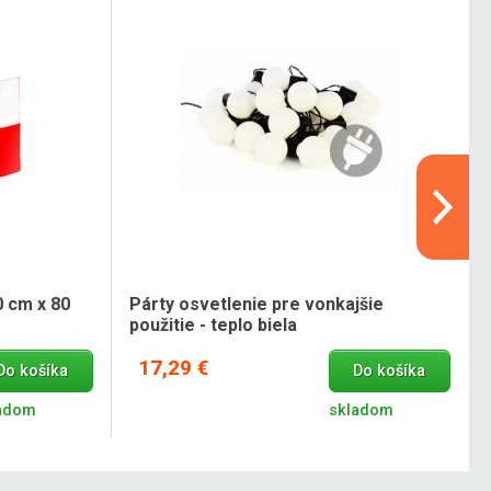
0 cm x 80
Párty osvetlenie pre vonkajšie
použitie - teplo biela
17,29 €
Do košíka
Do košíka
adom
skladom