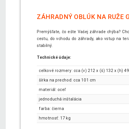
ZÁHRADNÝ OBLÚK NA RUŽE G
Premýšľate, čo ešte Vašej záhrade chýba? Chc
cestu, do vchodu do záhrady, ako vstup na tera
stabilný.
Technické údaje:
celkové rozmery: cca (v) 212 x (š) 132 x (h) 4
šírka na prechod: cca 101 cm
materiál: oceľ
jednoduchá inštalácia
farba: čierna
hmotnosť: 17 kg