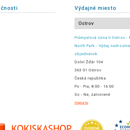
očnosti
Výdajné miesto
Průmyslová zóna II Ostrov - 
North Park - Výdaj nadrozm
objednávok
Dolní Žďár 104
363 01 Ostrov
Česká republika
Po - Pia, 8:00 - 16:00
So - Ne, zatvorené
mapa tu