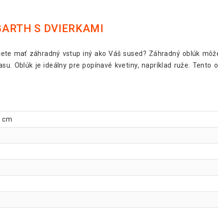
ARTH S DVIERKAMI
ete mať záhradný vstup iný ako Váš sused? Záhradný oblúk môže
su. Oblúk je ideálny pre popínavé kvetiny, napríklad ruže. Tento 
9 cm