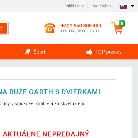
Prihlásenie
Registrácia
0
+421 950 308 480
ť
PO - PIA, 08:00 - 16:00
Šport
TOP ponuky
A RUŽE GARTH S DVIERKAMI
liny v špičkovej kvalite a za skvelú cenu!
E AKTUÁLNE NEPREDAJNÝ