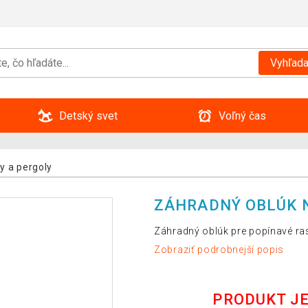
Vyhľada
Detský svet
Voľný čas
y a pergoly
ZÁHRADNÝ OBLÚK N
Záhradný oblúk pre popínavé rast
Zobraziť podrobnejší popis
PRODUKT J