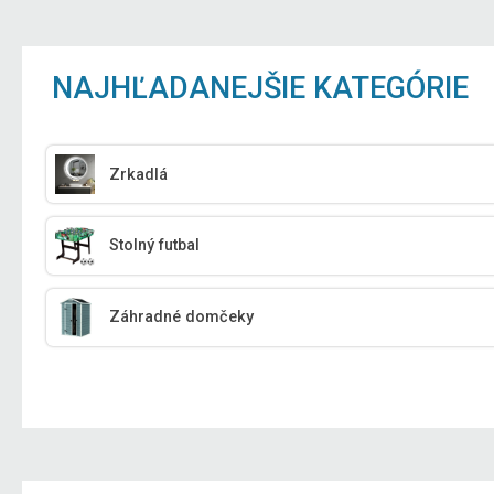
NAJHĽADANEJŠIE KATEGÓRIE
Zrkadlá
Stolný futbal
Záhradné domčeky