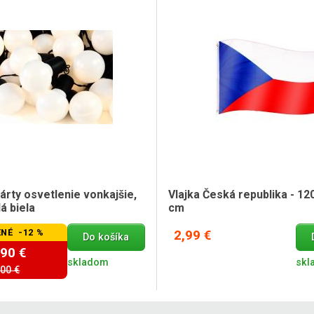
rty osvetlenie vonkajšie,
Vlajka Česká republika - 12
á biela
cm
NÉ -12 %
2,99 €
Do košíka
,90 €
skladom
skl
,00 €