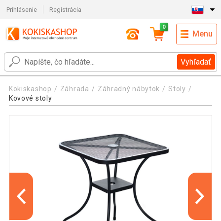
Prihlásenie
Registrácia
0
Menu
Vyhľadať
Kokiskashop
Záhrada
Záhradný nábytok
Stoly
Kovové stoly