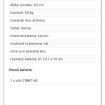
dĺžka výrobku: 60 cm
nosnosť: 50 kg
materiál: kov, drôtený
farba: čierna
materiál balenia: kartón
možnosť rozloženia: nie
otvor pre slnečník áno
rozmery balenia: 61 x 61 x 10 cm
Obsah balenia:
1 x stôl ZWMT-60