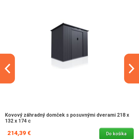
Kovový záhradný domček s posuvnými dverami 218 x
132 x 174 c
214,39 €
Do košíka