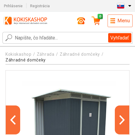
Prihlásenie
Registrácia
0
Menu
Vyhľadať
Kokiskashop
Záhrada
Záhradné domčeky
Záhradné domčeky