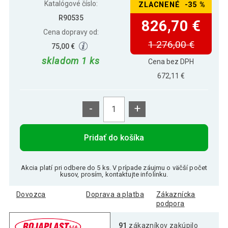
Katalógové číslo:
ZLACNENÉ -35 %
R90535
826,70 €
Cena dopravy od:
1 276,00 €
75,00 €
skladom 1 ks
Cena bez DPH
672,11 €
-
+
Pridať do košíka
Akcia platí pri odbere do 5 ks. V prípade záujmu o väčší počet
kusov, prosím, kontaktujte infolinku.
Dovozca
Doprava a platba
Zákaznícka
podpora
91
zákazníkov zakúpilo