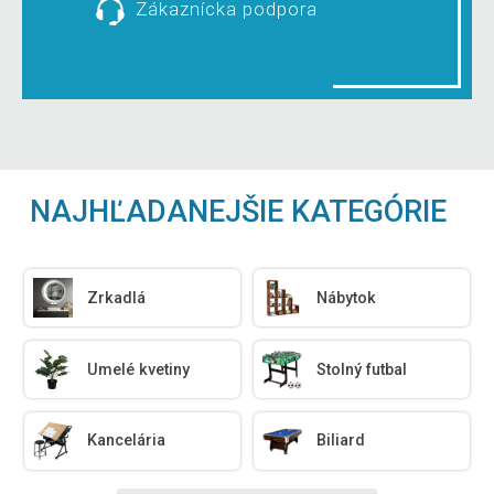
Zákaznícka podpora
NAJHĽADANEJŠIE KATEGÓRIE
Zrkadlá
Nábytok
Umelé kvetiny
Stolný futbal
Kancelária
Biliard