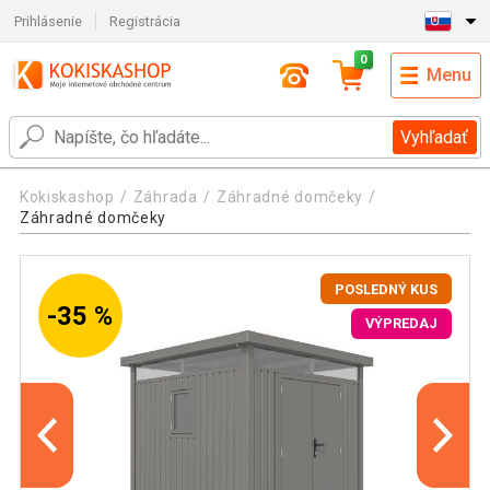
Prihlásenie
Registrácia
0
Menu
Vyhľadať
Kokiskashop
Záhrada
Záhradné domčeky
Záhradné domčeky
POSLEDNÝ KUS
-35 %
VÝPREDAJ