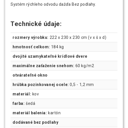
Systém rýchleho odvodu dažďa Bez podlahy.
Technické údaje:
rozmery výrobku:
222 x 230 x 230 cm (v x š x d)
hmotnosť celkom:
184 kg
dvojité uzamykateľné krídlové dvere
maximálne zaťaženie snehom:
60 kg/m2
otvárateľné okno
hrúbka pozinkovanej ocele:
0,5 - 1,2 mm
materiál:
kov
farba:
šedá
materiál balenia:
kartón
dodávané bez podlahy