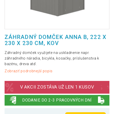
ZÁHRADNÝ DOMČEK ANNA B, 222 X
230 X 230 CM, KOV
Záhradný domček využijete na uskladnenie napr.
záhradného náradia, bicykla, kosačky, príslušenstva k
bazénu, dreva atď.
Zobraziť podrobnejší popis
V AKCII ZOSTÁVA UŽ LEN 1 KUSOV
DODANIE DO 2-3 PRACOVNÝCH DNÍ