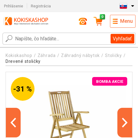
Prihlásenie
Registrácia
0
Menu
Vyhľadať
Kokiskashop
Záhrada
Záhradný nábytok
Stoličky
Drevené stoličky
BOMBA AKCIE
-31 %