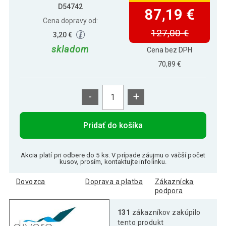
D54742
87,19 €
Cena dopravy od:
127,00 €
3,20 €
skladom
Cena bez DPH
70,89 €
-
+
Pridať do košíka
Akcia platí pri odbere do 5 ks. V prípade záujmu o väčší počet
kusov, prosím, kontaktujte infolinku.
Dovozca
Doprava a platba
Zákaznícka
podpora
131
zákazníkov zakúpilo
tento produkt