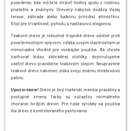
posedenie, kde môžete stráviť hodiny spolu s rodinou,
priateľmi a známymi. Drevený nábytok dodáva Vašej
terase, záhrade alebo balkónu prírodnú atmosféru.
Stojí pre trvanlivosť, pohodu a nadčasovú eleganciu.
Teakové drevo je robustné tropické drevo odolné proti
poveternostným vplyvom, vďaka svojim vlastnostiam je
mimoriadne vhodné pre vonkajšie použitie. Ak chcete
zachovať krásu záhradnej stoličky, doporučujeme
ošetriť drevo pravidelne teakovým olejom. Neupravené
teakové drevo nakoniec získa svoju známu striebrosivú
patinu.
Upozornenie!
Drevo je živý materiál, menšie praskliny a
postupné zmeny farby sú súčasťou normálneho
chovanie tvrdých drevín. Pre naše výrobky sa používa
iba drevo z kontrolovaného pestovania.