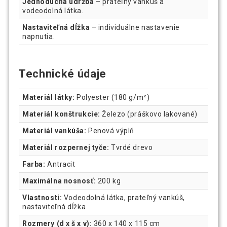
Jednoduchá údržba
– prateľný vankúš a
vodeodolná látka.
Nastaviteľná dĺžka
– individuálne nastavenie
napnutia.
Technické údaje
Materiál látky:
Polyester (180 g/m²)
Materiál konštrukcie:
Železo (práškovo lakované)
Materiál vankúša:
Penová výplň
Materiál rozpernej tyče:
Tvrdé drevo
Farba:
Antracit
Maximálna nosnosť:
200 kg
Vlastnosti:
Vodeodolná látka, prateľný vankúš,
nastaviteľná dĺžka
Rozmery (d x š x v):
360 x 140 x 115 cm