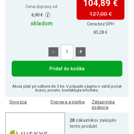
104,89 €
Cena dopravy od:
127,00 €
6,90 €
skladom
Cena bez DPH
85,28 €
-
+
Pridať do košíka
Akcia platí pri odbere do 5 ks. V prípade záujmu o väčší počet
kusov, prosím, kontaktujte infolinku.
Dovozca
Doprava a platba
Zákaznícka
podpora
28
zákazníkov zakúpilo
tento produkt