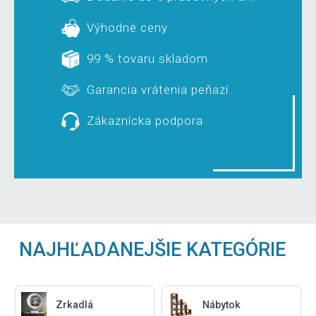
Výhodné ceny
99 % tovaru skladom
Garancia vrátenia peňazí
Zákaznícka podpora
NAJHĽADANEJŠIE KATEGÓRIE
Zrkadlá
Nábytok