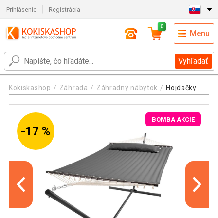
Prihlásenie
Registrácia
0
Menu
Vyhľadať
Kokiskashop
Záhrada
Záhradný nábytok
Hojdačky
BOMBA AKCIE
-17 %