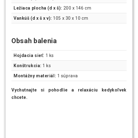
Ležiaca plocha (d x š):
200 x 146 cm
Vankúš (d x š x v):
105 x 30 x 10 cm
Obsah balenia
Hojdacia sieť:
1 ks
Konštrukcia:
1 ks
Montážny materiál:
1 súprava
Vychutnajte si pohodlie a relaxáciu kedykoľvek
chcete.