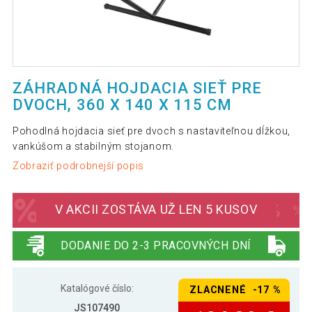
ZÁHRADNÁ HOJDACIA SIEŤ PRE
DVOCH, 360 X 140 X 115 CM
Pohodlná hojdacia sieť pre dvoch s nastaviteľnou dĺžkou,
vankúšom a stabilným stojanom.
Zobraziť podrobnejší popis
V AKCII ZOSTÁVA UŽ LEN 5 KUSOV
DODANIE DO 2-3 PRACOVNÝCH DNÍ
Katalógové číslo:
ZLACNENÉ -17 %
JS107490