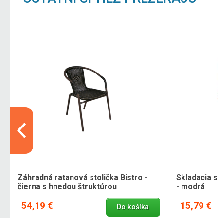
Záhradná ratanová stolička Bistro -
Skladacia s
čierna s hnedou štruktúrou
- modrá
54,19 €
15,79 €
Do košíka