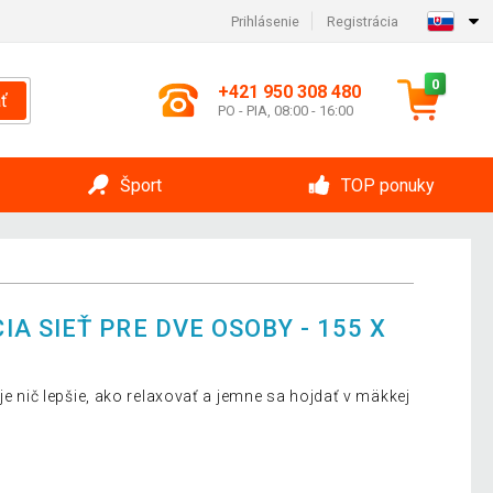
Prihlásenie
Registrácia
0
+421 950 308 480
ť
PO - PIA, 08:00 - 16:00
Šport
TOP ponuky
 SIEŤ PRE DVE OSOBY - 155 X
je nič lepšie, ako relaxovať a jemne sa hojdať v mäkkej