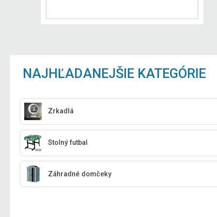
NAJHĽADANEJŠIE KATEGÓRIE
Zrkadlá
Stolný futbal
Záhradné domčeky