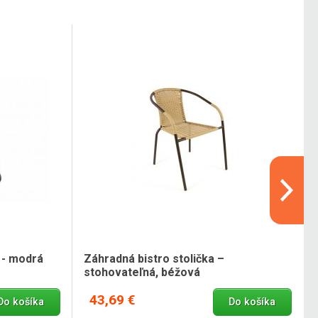
 - modrá
Záhradná bistro stolička –
stohovateľná, béžová
43,69 €
Do košíka
Do košíka