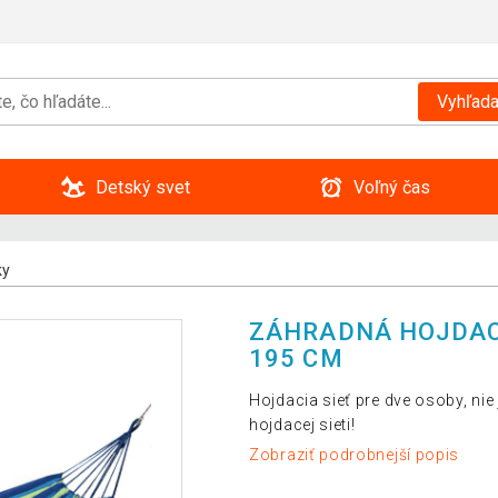
Vyhľada
Detský svet
Voľný čas
ky
ZÁHRADNÁ HOJDACIA
195 CM
Hojdacia sieť pre dve osoby, nie 
hojdacej sieti!
Zobraziť podrobnejší popis