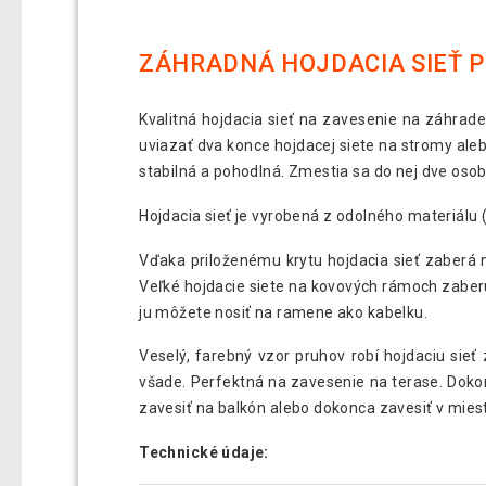
ZÁHRADNÁ HOJDACIA SIEŤ PR
Kvalitná hojdacia sieť na zavesenie na záhrade a
uviazať dva konce hojdacej siete na stromy ale
stabilná a pohodlná. Zmestia sa do nej dve osob
Hojdacia sieť je vyrobená z odolného materiálu 
Vďaka priloženému krytu hojdacia sieť zaberá na
Veľké hojdacie siete na kovových rámoch zaberú
ju môžete nosiť na ramene ako kabelku.
Veselý, farebný vzor pruhov robí hojdaciu sie
všade. Perfektná na zavesenie na terase. Dokon
zavesiť na balkón alebo dokonca zavesiť v miest
Technické údaje: