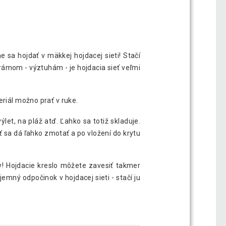
e sa hojdať v mäkkej hojdacej sieti! Stačí
rámom - výztuhám - je hojdacia sieť veľmi
riál možno prať v ruke.
et, na pláž atď. Ľahko sa totiž skladuje.
 sa dá ľahko zmotať a po vložení do krytu
y! Hojdacie kreslo môžete zavesiť takmer
mný odpočinok v hojdacej sieti - stačí ju