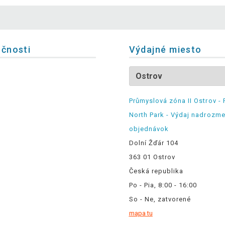
očnosti
Výdajné miesto
Průmyslová zóna II Ostrov - 
North Park - Výdaj nadrozm
objednávok
Dolní Žďár 104
363 01 Ostrov
Česká republika
Po - Pia, 8:00 - 16:00
So - Ne, zatvorené
mapa tu