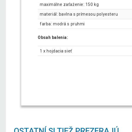
maximálne zaťaženie: 150 kg
materiál: bavlna s prímesou polyesteru
farba: modrá s pruhmi
Obsah balenia:
1 x hojdacia sieť
OSTATNÍ SI TIEŽ PREZERAJÚ