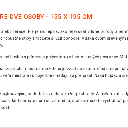
E DVE OSOBY - 155 X 195 CM
lebo terase. Nie je nič lepšie, ako relaxovať v lone prírody a jemn
bo robustné stĺpy a môžete si užiť pohodlie. Vďaka dvom dreveným 
y.
(silná bavlna s prímesou polyesteru) a husto tkaných povrazov. Mate
ozaj málo miesta a môžete si ju vziať so sebou všade, napr. na výl
 veľa miesta a sú objemné - nedajú sa prenášať. Naša hojdacia sieť
ť zaujímavejšiu, bude tak ozdobou každej záhrady. A nielen záhrad
ca aj keď nemáte dom so záhradou, stále si môžete vychutnať príje
nosti.