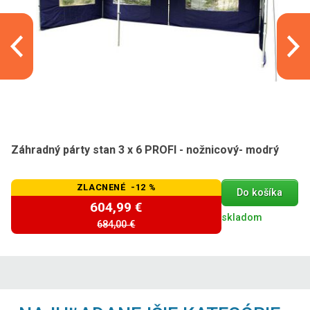
Záhradný párty stan 3 x 6 PROFI - nožnicový- modrý
ZLACNENÉ -12 %
Do košíka
604,99 €
skladom
684,00 €