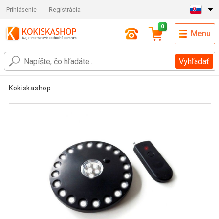
Prihlásenie
Registrácia
0
Menu
Vyhľadať
Kokiskashop