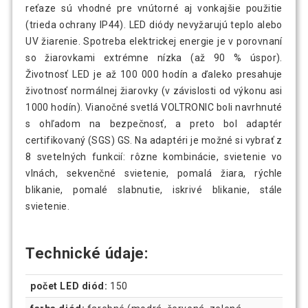
reťaze sú vhodné pre vnútorné aj vonkajšie použitie
(trieda ochrany IP44). LED diódy nevyžarujú teplo alebo
UV žiarenie. Spotreba elektrickej energie je v porovnaní
so žiarovkami extrémne nízka (až 90 % úspor).
Životnosť LED je až 100 000 hodín a ďaleko presahuje
životnosť normálnej žiarovky (v závislosti od výkonu asi
1000 hodín). Vianočné svetlá VOLTRONIC boli navrhnuté
s ohľadom na bezpečnosť, a preto bol adaptér
certifikovaný (SGS) GS. Na adaptéri je možné si vybrať z
8 svetelných funkcií: rôzne kombinácie, svietenie vo
vlnách, sekvenčné svietenie, pomalá žiara, rýchle
blikanie, pomalé slabnutie, iskrivé blikanie, stále
svietenie.
Technické údaje:
počet LED diód:
150