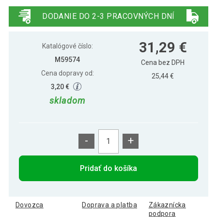
21,59 €
LED, farebný, ovládač
DODANIE DO 2-3 PRACOVNÝCH DNÍ
31,29 €
Katalógové číslo:
M59574
Cena bez DPH
Cena dopravy od:
25,44 €
3,20 €
skladom
-
+
Pridať do košíka
Dovozca
Doprava a platba
Zákaznícka
podpora