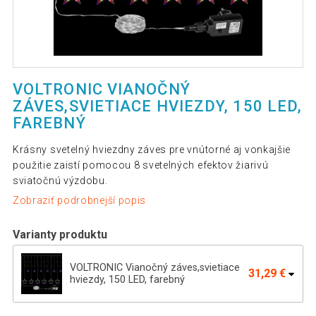
VOLTRONIC VIANOČNÝ
ZÁVES,SVIETIACE HVIEZDY, 150 LED,
FAREBNÝ
Krásny svetelný hviezdny záves pre vnútorné aj vonkajšie
použitie zaistí pomocou 8 svetelných efektov žiarivú
sviatočnú výzdobu.
Zobraziť podrobnejší popis
Varianty produktu
VOLTRONIC Vianočný záves,svietiace
31,29 €
hviezdy, 150 LED, farebný
VOLTRONIC Vianočný záves, 5 hviezd, 61