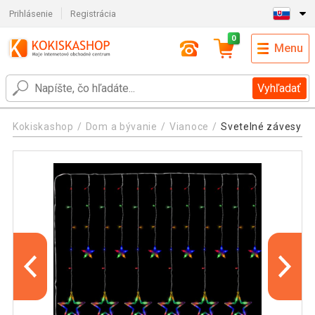
Prihlásenie
Registrácia
0
Menu
Vyhľadať
Kokiskashop
Dom a bývanie
Vianoce
Svetelné závesy