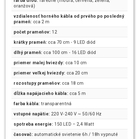
farba diód:
farebné (modrá, červená, zelená,
oranžová)
vzdialenosť horného kábla od prvého po posledný
prameň:
cca 2 m
počet prameňov:
12
krátky prameň:
cca 70 cm - 9 LED diód
dlhý prameň:
cca 100 cm - 16 LED diód
priemer malej hviezdy:
cca 10 cm
priemer veľkej hviezdy:
cca 20 cm
rozostupy prameňov:
cca 18 cm
dĺžka napájacieho kábla:
cca 5 m
farba kábla:
transparentná
vstupné napätie:
220 V-240 V ~ 50/60 Hz
spotreba energie:
150 LED – 2,4 Watt
časovač:
automatické svietenie 6h / 18h vypnuté