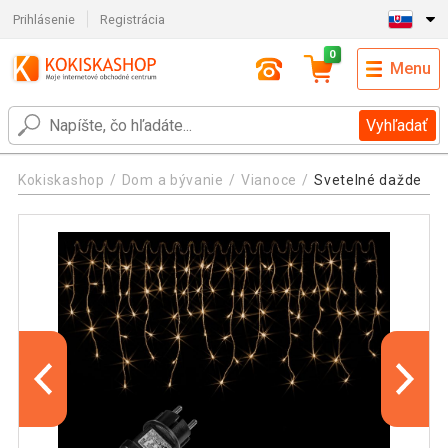
Prihlásenie
Registrácia
0
Menu
Vyhľadať
Kokiskashop
Dom a bývanie
Vianoce
Svetelné dažde