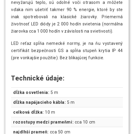
nevyžarujú teplo, sú odolné voči otrasom a môžete
vďaka nim ušetriť takmer 90 % energie, ktoré by ste
inak spotrebovali na klasické žiarovky. Priemerná
životnosť LED diódy je 2 000 hodín svietenia (normálna
žiarovka cca 1 000 hodín v závislosti na svietivosti).
LED reťaz spĺňa nemecké normy, je na ňu vystavený
certifikát bezpečnosti GS a spĺňa stupeň krytia IP 44
(pre vonkajšie použitie). Bez blikajúcej funkcie.
Technické údaje:
dĺžka osvetlenia:
5 m
dĺžka napájacieho kábla:
5 m
celková dĺžka:
10 m
rozostupy medzi prameňmi:
cca 10 cm
najdlhší prameň:
cca 50 cm