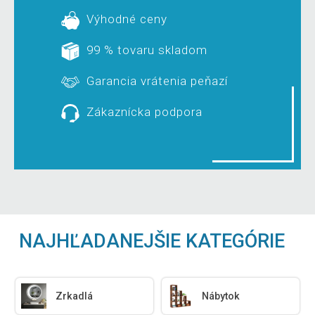
Výhodné ceny
99 % tovaru skladom
Garancia vrátenia peňazí
Zákaznícka podpora
NAJHĽADANEJŠIE KATEGÓRIE
Zrkadlá
Nábytok