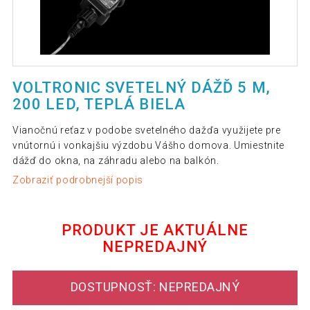
VOLTRONIC SVETELNÝ DÁŽĎ 5 M,
200 LED, TEPLÁ BIELA
Vianočnú reťaz v podobe svetelného dažďa využijete pre
vnútornú i vonkajšiu výzdobu Vášho domova. Umiestnite
dážď do okna, na záhradu alebo na balkón.
Zobraziť podrobnejší popis
PRODUKT JE AKTUÁLNE
NEPREDAJNÝ
DOSTUPNOSŤ: NEPREDAJNÝ