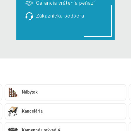
Garancia vrátenia peňazí
Zákaznícka podpora
Nábytok
Kancelária
Kamenné umývadlá