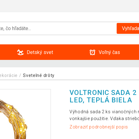
Vyhľada
Detský svet
Voľný čas
ekorácie
Svetelné drôty
VOLTRONIC SADA 2
LED, TEPLÁ BIELA
Výhodná sada 2 ks vianočných re
vonkajšie použitie. Vďaka strie
Zobraziť podrobnejší popis