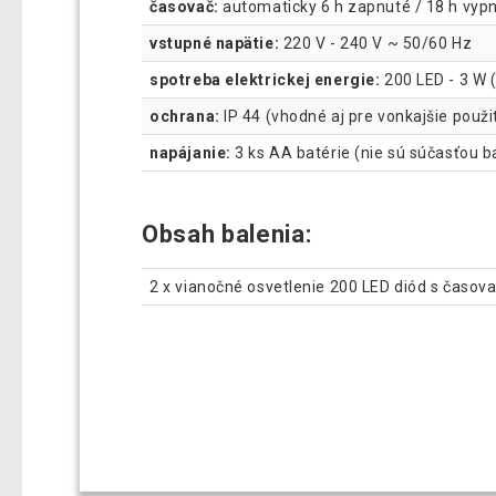
časovač:
automaticky 6 h zapnuté / 18 h vyp
vstupné napätie:
220 V - 240 V ~ 50/60 Hz
spotreba elektrickej energie:
200 LED - 3 W 
ochrana:
IP 44 (vhodné aj pre vonkajšie použi
napájanie:
3 ks AA batérie (nie sú súčasťou b
Obsah balenia:
2 x vianočné osvetlenie 200 LED diód s časo