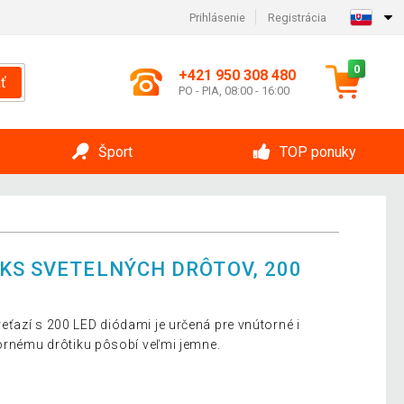
Prihlásenie
Registrácia
0
+421 950 308 480
ť
PO - PIA, 08:00 - 16:00
Šport
TOP ponuky
 KS SVETELNÝCH DRÔTOV, 200
ťazí s 200 LED diódami je určená pre vnútorné i
bornému drôtiku pôsobí veľmi jemne.