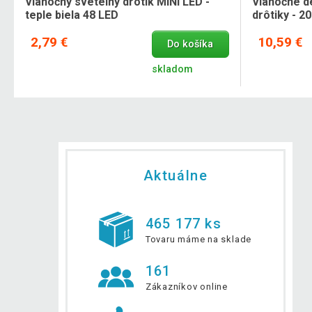
Vianočný svetelný drôtik MINI LED -
Vianočné d
teple biela 48 LED
drôtiky - 2
2,79 €
10,59 €
Do košíka
skladom
Aktuálne
465 177 ks
Tovaru máme na sklade
161
Zákazníkov online