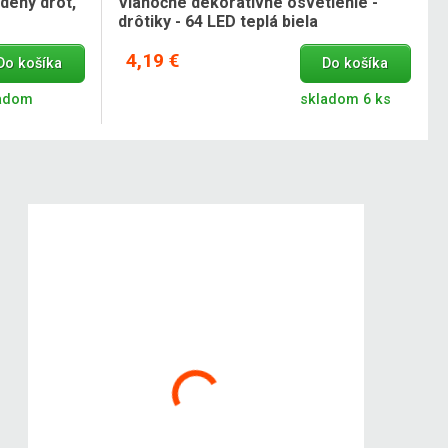
dený drôt,
Vianočné dekoratívne osvetlenie -
drôtiky - 64 LED teplá biela
4,19 €
Do košíka
Do košíka
adom
skladom 6 ks
Kokiskashop