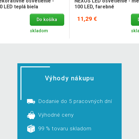
ekoratívne osvetlenie -
NEXOS LED osvetlenie - me
00 LED teplá biela
100 LED, farebné
11,29 €
Do košíka
skladom
skl
Výhody nákupu
Dodanie do 5 pracovných dní
Výhodné ceny
99 % tovaru skladom