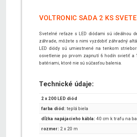
VOLTRONIC SADA 2 KS SVETE
Svetelné reťaze s LED diódami sú ideálnou de
záhrade, môžete s nimi vyzdobiť záhradný altá
LED diódy sú umiestnené na tenkom striebor
osvetlenie po prvom zapnutí 6 hodín svietiť a 
batériami, ktoré nie sú súčasťou balenia.
Technické údaje:
2 x 200 LED diód
farba diód:
teplá biela
dĺžka napájacieho kábla:
40 cm k trafu na ba
rozmer:
2 x 20 m