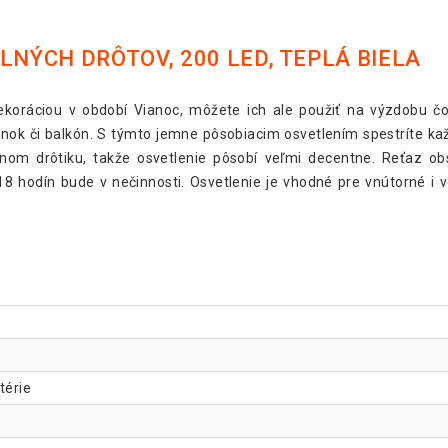
LNÝCH DRÔTOV, 200 LED, TEPLÁ BIELA
koráciou v období Vianoc, môžete ich ale použiť na výzdobu čo
nok či balkón. S týmto jemne pôsobiacim osvetlením spestríte kaž
nom drôtiku, takže osvetlenie pôsobí veľmi decentne. Reťaz o
18 hodín bude v nečinnosti. Osvetlenie je vhodné pre vnútorné i 
térie