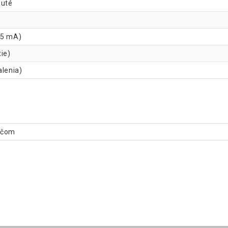
nuté
(5 mA)
tie)
alenia)
vačom