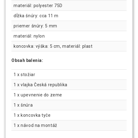
materiál: polyester 75D
dĺžka šnúry: cca 11 m
priemer šnúry: 5 mm
materiál: nylon
koncovka: výška: 5 cm, materiál: plast
Obsah balenia:
1 x stožiar
1 x vlajka Česká republika
1 x upevnenie do zeme
1 x šnúra
1 x koncovka tyče
1 x návod na montáž