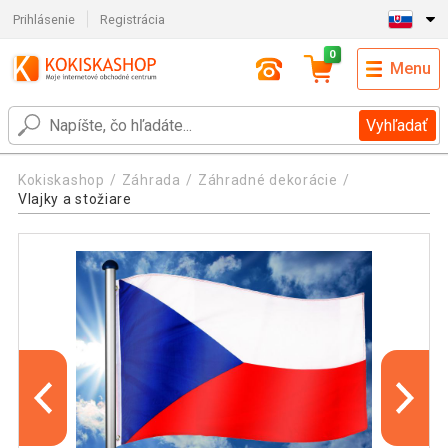
Prihlásenie
Registrácia
0
Menu
Vyhľadať
Kokiskashop
Záhrada
Záhradné dekorácie
Vlajky a stožiare