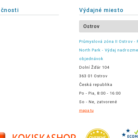
očnosti
Výdajné miesto
Průmyslová zóna II Ostrov - 
North Park - Výdaj nadrozm
objednávok
Dolní Žďár 104
363 01 Ostrov
Česká republika
Po - Pia, 8:00 - 16:00
So - Ne, zatvorené
mapa tu