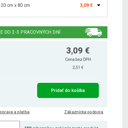
 120 cm x 80 cm
3,09 €
Anglicko, 120 x 80 cm
2,39 €
E DO 2-3 PRACOVNÝCH DNÍ
 Maďarsko, 120 x 80 cm
2,89 €
3,09 €
Cena bez DPH
2,51 €
Škótsko, 120 x 80 cm
2,39 €
Pridať do košíka
Slovensko, 120 x 80 cm
2,79 €
oprava a platba
Zákaznícka podpora
20 cm x 80 cm
2,79 €