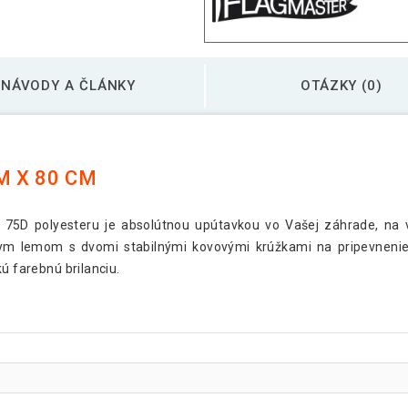
Vlajka Brazília, 120 
NÁVODY A ČLÁNKY
OTÁZKY (0)
Vlajka Česká republ
M X 80 CM
Vlajka Dánsko - 120
5D polyesteru je absolútnou upútavkou vo Vašej záhrade, na v
lym lemom s dvomi stabilnými kovovými krúžkami na pripevnenie na
Vlajka Európska úni
ú farebnú brilanciu.
Vlajka Francúzsko -
Vlajka Grécko - 120