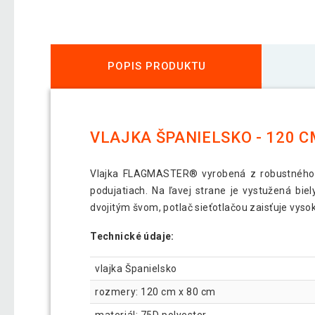
POPIS PRODUKTU
VLAJKA ŠPANIELSKO - 120 C
Vlajka FLAGMASTER® vyrobená z robustného 7
podujatiach. Na ľavej strane je vystužená bie
dvojitým švom, potlač sieťotlačou zaisťuje vysok
Technické údaje:
vlajka Španielsko
rozmery: 120 cm x 80 cm