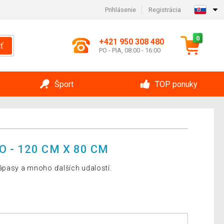
Prihlásenie
Registrácia
0
+421 950 308 480
ť
PO - PIA, 08:00 - 16:00
Šport
TOP ponuky
 - 120 CM X 80 CM
ápasy a mnoho ďalších udalostí.