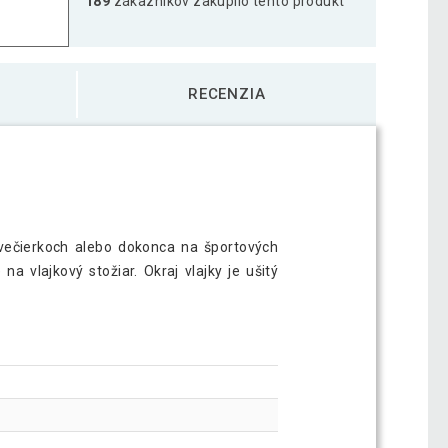
189
zákazníkov zakúpilo tento produkt
x 80 cm
3,19 €
RECENZIA
ika - 120 cm x 80 cm
2,99 €
 cm x 80 cm
2,69 €
ečierkoch alebo dokonca na športových
 vlajkový stožiar. Okraj vlajky je ušitý
a - 120 cm x 80 cm
3,09 €
 120 cm x 80 cm
3,09 €
 cm x 80 cm
3,69 €