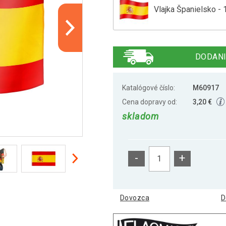
Vlajka Španielsko -
FLAGMASTER Vlajka 
DODANI
FLAGMASTER Vlajka
Katalógové číslo:
M60917
Cena dopravy od:
3,20 €
skladom
FLAGMASTER Vlajka 
-
+
FLAGMASTER Vlajka 
Dovozca
D
Vlajka Bavorsko - 1