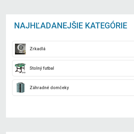
NAJHĽADANEJŠIE KATEGÓRIE
Zrkadlá
Stolný futbal
Záhradné domčeky