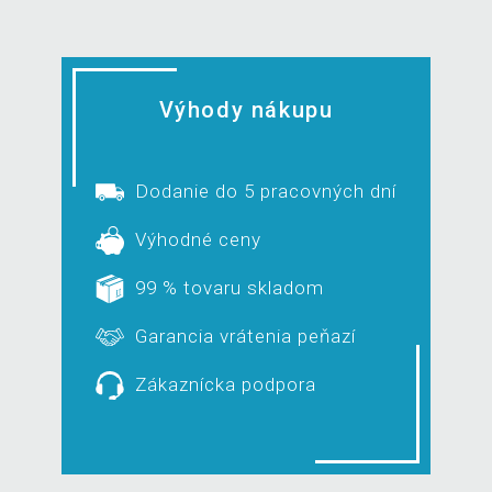
Vlajka USA - 120 cm
Výhody nákupu
Vlajka Veľká Británi
Dodanie do 5 pracovných dní
Výhodné ceny
99 % tovaru skladom
Garancia vrátenia peňazí
Zákaznícka podpora